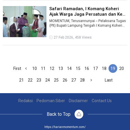
Safari Ramadan, I Komang Koheri
Ajak Warga Jaga Persatuan dan Kep
...
MOMENTUM, Terusannunyai -- Pelaksana Tugas
(Plt) Bupati Lampung Tengah I Komang Koheri
melaksanakan Safari Ramadan 1447 Hijr ...
27 Feb 2026, 458 Views
First
10
11
12
13
14
15
16
17
18
19
20
21
22
23
24
25
26
27
28
Last
Redaksi
Pedoman Siber
Disclaimer
Contact Us
Back to Top
https://harianmomentum.com/