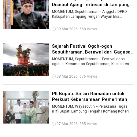
Disebut Ajang Terbesar di Lampung
...
MOMENTUM, Seputihraman -- Anggota DPRD
Kabupaten Lampung Tengah Wayan Eka
Mahendra menyebut Festival Ogoh-ogoh 2026
yang dige ...
09 Mar 2026, 668 Views
Sejarah Festival Ogoh-ogoh
Seputihraman, Berawal dari Gagasan
I M ...
MOMENTUM, Seputihraman -- Festival ogoh-
ogoh di Kecamatan Seputihraman, Kabupaten
Lampung Tengah, memiliki sejarah panjang se
...
08 Mar 2026, 676 Views
Plt Bupati: Safari Ramadan untuk
Perkuat Kebersamaan Pemerintah d
...
MOMENTUM, Wayseputih -- Pelaksana Tugas
(Plt) Bupati Lampung Tengah I Komang Koheri S.
melaksanakan kegiatan Safari Ramadan d ...
07 Mar 2026, 385 Views