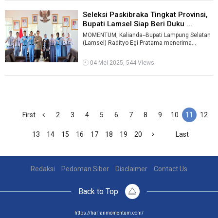
Seleksi Paskibraka Tingkat Provinsi,
Bupati Lamsel Siap Beri Duku ...
MOMENTUM, Kalianda--Bupati Lampung Selatan
(Lamsel) Radityo Egi Pratama menerima
audiensi delapan pelajar Calon Pasukan Pengi ...
04 Mei 2025, 544 Views
First
2
3
4
5
6
7
8
9
10
11
12
13
14
15
16
17
18
19
20
Last
Redaksi
Pedoman Siber
Disclaimer
Contact Us
Back to Top
https://harianmomentum.com/