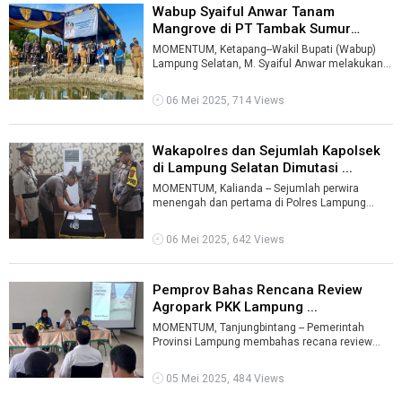
Wabup Syaiful Anwar Tanam
Mangrove di PT Tambak Sumur
Ketapang ...
MOMENTUM, Ketapang--Wakil Bupati (Wabup)
Lampung Selatan, M. Syaiful Anwar melakukan
kegiatan penanaman mangrove di instalasi ...
06 Mei 2025, 714 Views
Wakapolres dan Sejumlah Kapolsek
di Lampung Selatan Dimutasi ...
MOMENTUM, Kalianda -- Sejumlah perwira
menengah dan pertama di Polres Lampung
Selatan dimutasi. Termasuk wakapolres dan
kapol ...
06 Mei 2025, 642 Views
Pemprov Bahas Rencana Review
Agropark PKK Lampung ...
MOMENTUM, Tanjungbintang -- Pemerintah
Provinsi Lampung membahas recana review
Agropark PKK Lampung yang terletak di Sabahbal
...
05 Mei 2025, 484 Views