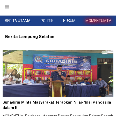
BERITA UTAMA
POLITIK
HUKUM
MOMENTUMTV
Berita Lampung Selatan
Suhadirin Minta Masyarakat Terapkan Nilai-Nilai Pancasila
dalam K ...
MOMENTUM, Rajabasa--Anggota Dewan Perwakilan Rakyat Daerah