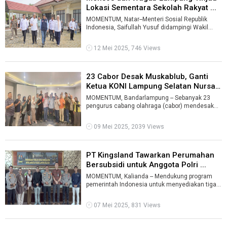
Lokasi Sementara Sekolah Rakyat ...
MOMENTUM, Natar--Menteri Sosial Republik
Indonesia, Saifullah Yusuf didampingi Wakil
Gubernur Lampung, Jihan Nurlela meninjau ...
12 Mei 2025, 746 Views
23 Cabor Desak Muskablub, Ganti
Ketua KONI Lampung Selatan Nursam
...
MOMENTUM, Bandarlampung -- Sebanyak 23
pengurus cabang olahraga (cabor) mendesak
KONI Lampung Selatan menggelar musyawarah
ka ...
09 Mei 2025, 2039 Views
PT Kingsland Tawarkan Perumahan
Bersubsidi untuk Anggota Polri ...
MOMENTUM, Kalianda -- Mendukung program
pemerintah Indonesia untuk menyediakan tiga
juta unit rumah, PT Kingsland Property In ...
07 Mei 2025, 831 Views