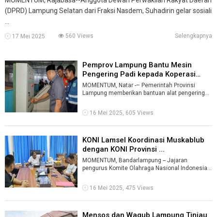
(DPRD) Lampung Selatan dari Fraksi Nasdem, Suhadirin gelar sosiali
...
560 Views
Selengkapnya
17 Mei 2025
Pemprov Lampung Bantu Mesin
Pengering Padi kepada Koperasi
Pertan ...
MOMENTUM, Natar -– Pemerintah Provinsi
Lampung memberikan bantuan alat pengering
gabah dan jagung (dryer rice milling unit/ ...
16 Mei 2025, 605 Views
KONI Lamsel Koordinasi Muskablub
dengan KONI Provinsi ...
MOMENTUM, Bandarlampung -- Jajaran
pengurus Komite Olahraga Nasional Indonesia
(KONI) Lampung Selatan (Lamsel) mengadakan
per ...
16 Mei 2025, 475 Views
Mensos dan Wagub Lampung Tinjau