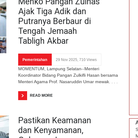
Menko Pangan Zulhas
Ajak Tiga Adik dan
Putranya Berbaur di
Tengah Jemaah
Tabligh Akbar
Pemerintahan
29 Nov 2025, 710 Views
MOMENTUM, Lampung Selatan--Menteri
Koordinator Bidang Pangan Zulkifli Hasan bersama
Menteri Agama Prof. Nasaruddin Umar mewak. . . .
READ MORE
Pastikan Keamanan
dan Kenyamanan,
S
M