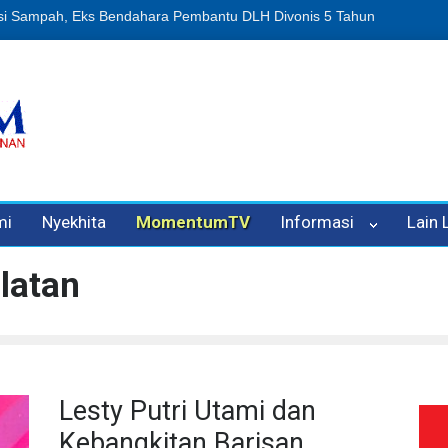
n Oleh Oknum Kadis, Kuasa Hukum Pelapor Desak Polisi Tetapkan P
mi
Nyekhita
MomentumTV
Informasi
Lain
latan
Lesty Putri Utami dan
Kebangkitan Barisan