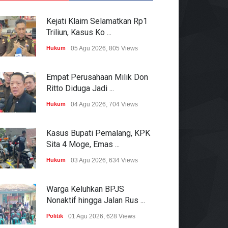
Kejati Klaim Selamatkan Rp1
Triliun, Kasus Ko ...
Hukum
05 Agu 2026, 805 Views
Empat Perusahaan Milik Don
Ritto Diduga Jadi ...
Hukum
04 Agu 2026, 704 Views
Kasus Bupati Pemalang, KPK
Sita 4 Moge, Emas ...
Hukum
03 Agu 2026, 634 Views
Warga Keluhkan BPJS
Nonaktif hingga Jalan Rus ...
Politik
01 Agu 2026, 628 Views