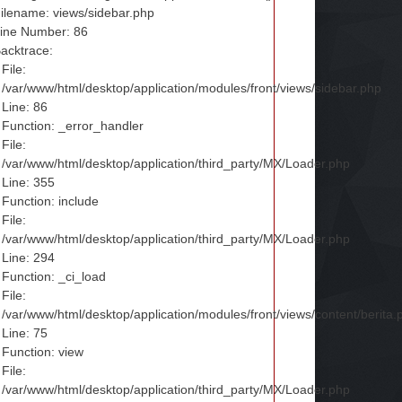
ilename: views/sidebar.php
ine Number: 86
acktrace:
File:
/var/www/html/desktop/application/modules/front/views/sidebar.php
Line: 86
Function: _error_handler
File:
/var/www/html/desktop/application/third_party/MX/Loader.php
Line: 355
Function: include
File:
/var/www/html/desktop/application/third_party/MX/Loader.php
Line: 294
Function: _ci_load
File:
/var/www/html/desktop/application/modules/front/views/content/berita.
Line: 75
Function: view
File:
/var/www/html/desktop/application/third_party/MX/Loader.php