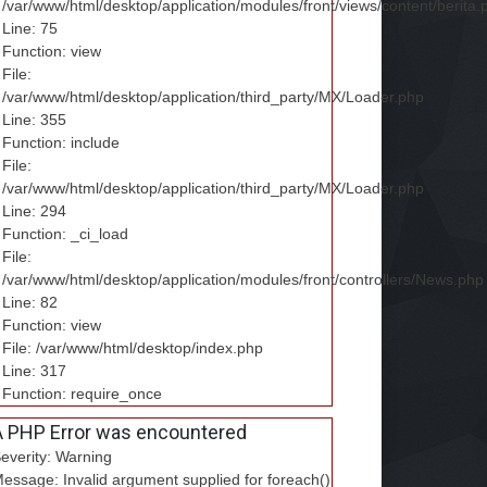
/var/www/html/desktop/application/modules/front/views/content/berita.
Line: 75
Function: view
File:
/var/www/html/desktop/application/third_party/MX/Loader.php
Line: 355
Function: include
File:
/var/www/html/desktop/application/third_party/MX/Loader.php
Line: 294
Function: _ci_load
File:
/var/www/html/desktop/application/modules/front/controllers/News.php
Line: 82
Function: view
File: /var/www/html/desktop/index.php
Line: 317
Function: require_once
A PHP Error was encountered
everity: Warning
essage: Invalid argument supplied for foreach()