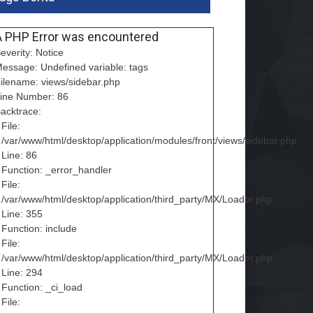
A PHP Error was encountered
everity: Notice
essage: Undefined variable: tags
ilename: views/sidebar.php
ine Number: 86
acktrace:
File:
/var/www/html/desktop/application/modules/front/views/sidebar.php
Line: 86
Function: _error_handler
File:
/var/www/html/desktop/application/third_party/MX/Loader.php
Line: 355
Function: include
File:
/var/www/html/desktop/application/third_party/MX/Loader.php
Line: 294
Function: _ci_load
File: