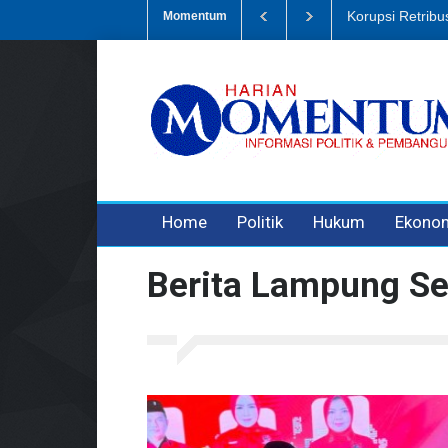
Dugaan Penipua
Momentum
3 years ago
3 years ago
Home
Politik
Hukum
Ekono
Berita Lampung Se