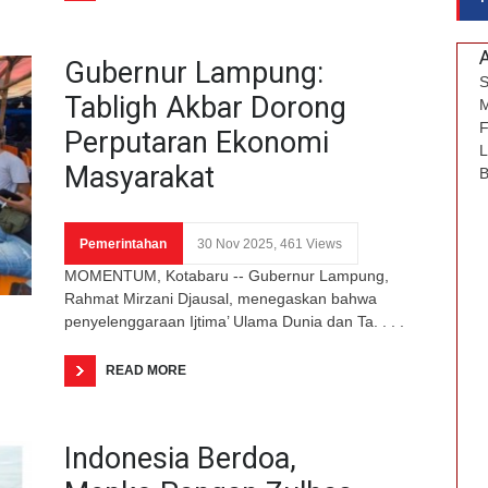
Gubernur Lampung:
S
Tabligh Akbar Dorong
M
F
Perputaran Ekonomi
L
Masyarakat
B
Pemerintahan
30 Nov 2025, 461 Views
MOMENTUM, Kotabaru -- Gubernur Lampung,
Rahmat Mirzani Djausal, menegaskan bahwa
penyelenggaraan Ijtima’ Ulama Dunia dan Ta. . . .
READ MORE
Indonesia Berdoa,