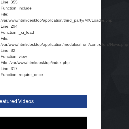
Line: 355
Function: include
File:
/var/www/html/desktop/application/third_party/MX/Loader.php
Line: 294
Function: _ci_load
File:
/var/www/html/desktop/application/modules/front/controllers/News.php
Line: 82
Function: view
File: /var/www/html/desktop/index.php
Line: 317
Function: require_once
eatured Videos