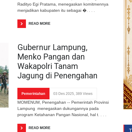
Radityo Egi Pratama, menegaskan komitmennya
menjadikan kabupaten itu sebagai �. . . .
READ MORE
Gubernur Lampung,
Menko Pangan dan
Wakapolri Tanam
Jagung di Penengahan
Pemerintahan
03 Des 2025, 389 Views
MOMENUM, Penengahan -- Pemerintah Provinsi
Lampung menegaskan dukungannya pada
program Ketahanan Pangan Nasional, hal t. . . .
READ MORE
T