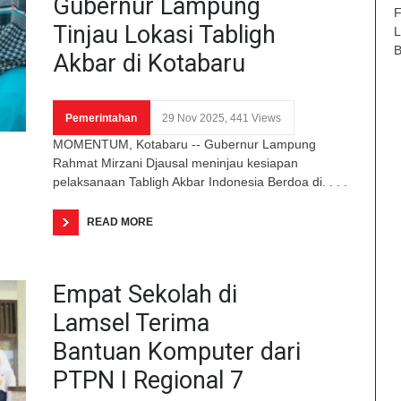
Gubernur Lampung
F
Tinjau Lokasi Tabligh
L
B
Akbar di Kotabaru
Pemerintahan
29 Nov 2025, 441 Views
MOMENTUM, Kotabaru -- Gubernur Lampung
Rahmat Mirzani Djausal meninjau kesiapan
pelaksanaan Tabligh Akbar Indonesia Berdoa di. . . .
READ MORE
Empat Sekolah di
Lamsel Terima
Bantuan Komputer dari
PTPN I Regional 7