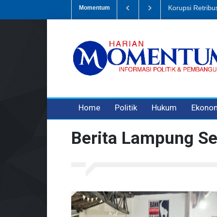
Dugaan Penipua
Momentum
3 years ago
3 years ago
Home
Politik
Hukum
Ekono
Berita Lampung Se