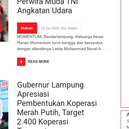
Perwira Muda TNI
Angkatan Udara
Hukum
24 Jul 2025, 911 Views
MOMENTUM, Bandarlampung--Keluarga besar
Harian Momentum turut bangga dan bersyukur,
dengan dilantiknya Letda Muhammad Noval A. . . .
READ MORE
Gubernur Lampung
Apresiasi
Pembentukan Koperasi
Merah Putih, Target
2.400 Koperasi
S
M