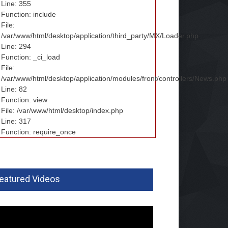
Line: 355
Function: include
File:
/var/www/html/desktop/application/third_party/MX/Loader.php
Line: 294
Function: _ci_load
File:
/var/www/html/desktop/application/modules/front/controllers/News.php
Line: 82
Function: view
File: /var/www/html/desktop/index.php
Line: 317
Function: require_once
eatured Videos