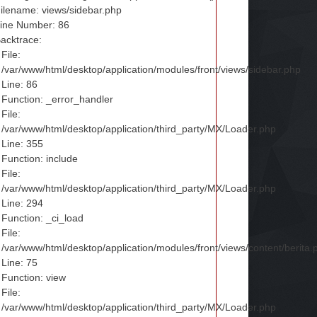
ilename: views/sidebar.php
ine Number: 86
acktrace:
File:
/var/www/html/desktop/application/modules/front/views/sidebar.php
Line: 86
Function: _error_handler
File:
/var/www/html/desktop/application/third_party/MX/Loader.php
Line: 355
Function: include
File:
/var/www/html/desktop/application/third_party/MX/Loader.php
Line: 294
Function: _ci_load
File:
/var/www/html/desktop/application/modules/front/views/content/berita.
Line: 75
Function: view
File:
/var/www/html/desktop/application/third_party/MX/Loader.php