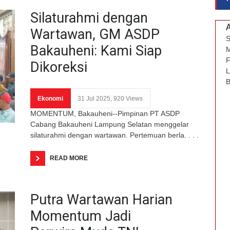
Silaturahmi dengan
Wartawan, GM ASDP
S
Bakauheni: Kami Siap
M
F
Dikoreksi
L
B
Ekonomi
31 Jul 2025, 920 Views
MOMENTUM, Bakauheni--Pimpinan PT ASDP
Cabang Bakauheni Lampung Selatan menggelar
silaturahmi dengan wartawan. Pertemuan berla. . . .
READ MORE
Putra Wartawan Harian
Momentum Jadi