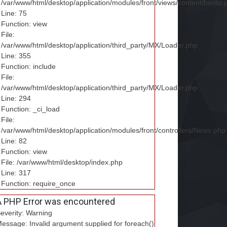
/var/www/html/desktop/application/modules/front/views/content/berita.
Line: 75
Function: view
File:
/var/www/html/desktop/application/third_party/MX/Loader.php
Line: 355
Function: include
File:
/var/www/html/desktop/application/third_party/MX/Loader.php
Line: 294
Function: _ci_load
File:
/var/www/html/desktop/application/modules/front/controllers/News.php
Line: 82
Function: view
File: /var/www/html/desktop/index.php
Line: 317
Function: require_once
A PHP Error was encountered
everity: Warning
essage: Invalid argument supplied for foreach()