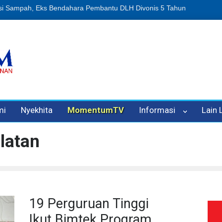
n Oleh Oknum Kadis, Kuasa Hukum Pelapor Desak Polisi Tetapkan P
mi
Nyekhita
MomentumTV
Informasi
Lain
latan
19 Perguruan Tinggi
Ikut Bimtek Program