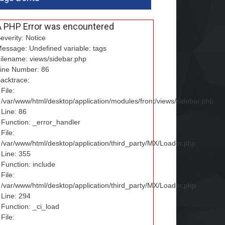
A PHP Error was encountered
everity: Notice
essage: Undefined variable: tags
ilename: views/sidebar.php
ine Number: 86
acktrace:
File:
/var/www/html/desktop/application/modules/front/views/sidebar.php
Line: 86
Function: _error_handler
File:
/var/www/html/desktop/application/third_party/MX/Loader.php
Line: 355
Function: include
File:
/var/www/html/desktop/application/third_party/MX/Loader.php
Line: 294
Function: _ci_load
File: