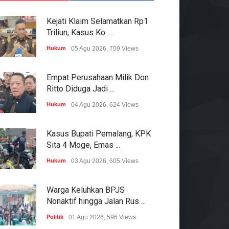
Kejati Klaim Selamatkan Rp1
Triliun, Kasus Ko ...
Hukum
05 Agu 2026, 709 Views
Empat Perusahaan Milik Don
Ritto Diduga Jadi ...
Hukum
04 Agu 2026, 624 Views
Kasus Bupati Pemalang, KPK
Sita 4 Moge, Emas ...
Hukum
03 Agu 2026, 605 Views
Warga Keluhkan BPJS
Nonaktif hingga Jalan Rus ...
Politik
01 Agu 2026, 596 Views