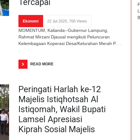
Tercapai
F
L
B
Ekonomi
22 Jul 2025, 700 Views
MOMENTUM, Kalianda--Gubernur Lampung,
Rahmat Mirzani Djausal mengikuti Peluncuran
Kelembagaan Koperasi Desa/Kelurahan Merah P. . .
.
READ MORE
Peringati Harlah ke-12
Majelis Istiqhotsah Al
Istiqomah, Wakil Bupati
Lamsel Apresiasi
Kiprah Sosial Majelis