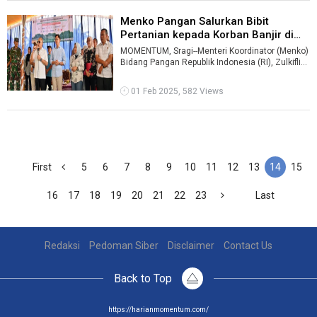
Menko Pangan Salurkan Bibit
Pertanian kepada Korban Banjir di
Lam ...
MOMENTUM, Sragi--Menteri Koordinator (Menko)
Bidang Pangan Republik Indonesia (RI), Zulkifli
Hasan (Zulhas) menyalurkan bantu ...
01 Feb 2025, 582 Views
First
5
6
7
8
9
10
11
12
13
14
15
16
17
18
19
20
21
22
23
Last
Redaksi
Pedoman Siber
Disclaimer
Contact Us
Back to Top
https://harianmomentum.com/