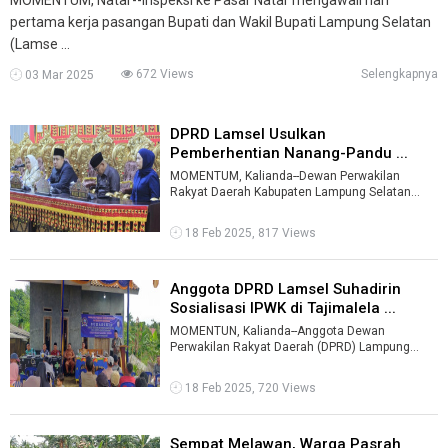
pertama kerja pasangan Bupati dan Wakil Bupati Lampung Selatan
(Lamse ...
672 Views
Selengkapnya
03 Mar 2025
DPRD Lamsel Usulkan
Pemberhentian Nanang-Pandu ...
MOMENTUM, Kalianda--Dewan Perwakilan
Rakyat Daerah Kabupaten Lampung Selatan
(Lamsel) menggelar rapat paripurna dengan
agenda ...
18 Feb 2025, 817 Views
Anggota DPRD Lamsel Suhadirin
Sosialisasi IPWK di Tajimalela ...
MOMENTUN, Kalianda--Anggota Dewan
Perwakilan Rakyat Daerah (DPRD) Lampung
Selatan, Suhadirin kembali melakukan
sosialisasi Pe ...
18 Feb 2025, 720 Views
Sempat Melawan, Warga Pasrah