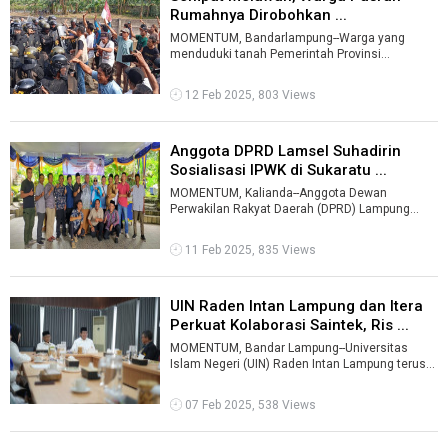
Rumahnya Dirobohkan ...
MOMENTUM, Bandarlampung--Warga yang
menduduki tanah Pemerintah Provinsi
(Pemprov) Lampung pasrah rumahnya
ditertibkan.Awalnya ...
12 Feb 2025, 803 Views
Anggota DPRD Lamsel Suhadirin
Sosialisasi IPWK di Sukaratu ...
MOMENTUM, Kalianda--Anggota Dewan
Perwakilan Rakyat Daerah (DPRD) Lampung
Selatan dari Fraksi Nasdem, Suhadirin
melaksanakan ...
11 Feb 2025, 835 Views
UIN Raden Intan Lampung dan Itera
Perkuat Kolaborasi Saintek, Ris ...
MOMENTUM, Bandar Lampung--Universitas
Islam Negeri (UIN) Raden Intan Lampung terus
memperkuat kolaborasi di bidang sains dan ...
07 Feb 2025, 538 Views