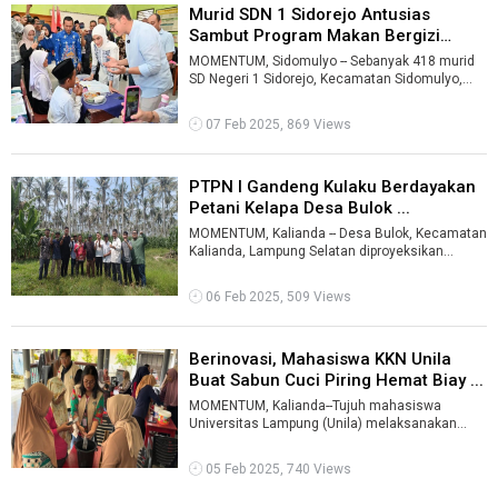
Murid SDN 1 Sidorejo Antusias
Sambut Program Makan Bergizi
Gratis ...
MOMENTUM, Sidomulyo -- Sebanyak 418 murid
SD Negeri 1 Sidorejo, Kecamatan Sidomulyo,
Kabupaten Lampung Selatan antusias menya ...
07 Feb 2025, 869 Views
PTPN I Gandeng Kulaku Berdayakan
Petani Kelapa Desa Bulok ...
MOMENTUM, Kalianda -- Desa Bulok, Kecamatan
Kalianda, Lampung Selatan diproyeksikan
menjadi uji coba pendampingan petani kela ...
06 Feb 2025, 509 Views
Berinovasi, Mahasiswa KKN Unila
Buat Sabun Cuci Piring Hemat Biay ...
MOMENTUM, Kalianda--Tujuh mahasiswa
Universitas Lampung (Unila) melaksanakan
Kuliah Kerja Nyata (KKN) periode I yang di mulai
...
05 Feb 2025, 740 Views