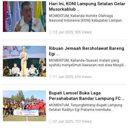
Hari Ini, KONI Lampung Selatan Gelar
Musorkablub ...
MOMENTUM, Kalianda--Komite Olahraga
Nasional Indonesia (KONI) Kabupaten Lampung
Selatan (Lamsel) menggelar Musyawarah
Olahrag ...
12 Jun 2025, 905 Views
Ribuan Jemaah Bersholawat Bareng
Egi ...
MOMENTUM, Kalianda--Suasan malam yang
syahdu menyelimuti kawasan rest area Masjid
Agung Kalianda, Kabupaten Lampung Selatan, ...
11 Jun 2025, 610 Views
Bupati Lamsel Buka Laga
Persahabatan Bandar Lampung FC vs
Sriwija ...
MOMENTUM, Tanjungbintang--Bupati Lampung
Selatan Radityo Egi Pratama membuka
pertandingan sepak bola persahabatan antara
Band ...
07 Jun 2025, 727 Views