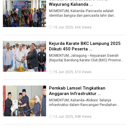
Wayurang Kalianda ...
MOMENTUM, Kalianda--Pancasila adalah
identitas bangsa dan pancasila lahir dari
kehidupan dan budaya masyarakat
Indonesia.Hal ...
15 Jun 2025, 656 Views
Kejurda Karate BKC Lampung 2025
Diikuti 450 Peserta ...
MOMENTUM, Jatiagung -- Kejuaraan Daerah
(Kejurda) Bandung Karate Club (BKC) Provinsi
Lampung tahun 2025 di Gedung Serba Guna ...
15 Jun 2025, 610 Views
Pemkab Lamsel Tingkatkan
Anggaran Infrastruktur ...
MOMENTUM, Kalianda--Alokasi belanja
infrastruktur dalam Rancangan Perubahan
Kebijakan Umum Anggaran serta Prioritas dan ...
12 Jun 2025, 848 Views