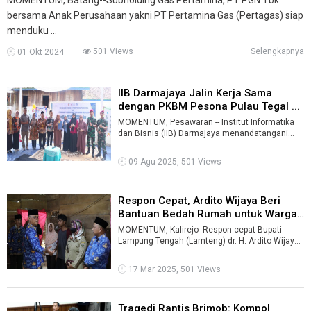
bersama Anak Perusahaan yakni PT Pertamina Gas (Pertagas) siap
menduku ...
501 Views
Selengkapnya
01 Okt 2024
IIB Darmajaya Jalin Kerja Sama
dengan PKBM Pesona Pulau Tegal ...
MOMENTUM, Pesawaran -- Institut Informatika
dan Bisnis (IIB) Darmajaya menandatangani
Nota Kesepahaman (MoU) dengan Pusat Keg ...
09 Agu 2025, 501 Views
Respon Cepat, Ardito Wijaya Beri
Bantuan Bedah Rumah untuk Warga
...
MOMENTUM, Kalirejo--Respon cepat Bupati
Lampung Tengah (Lamteng) dr. H. Ardito Wijaya,
M.K.M meninjau rumah Sofian Hadi (60) ...
17 Mar 2025, 501 Views
Tragedi Rantis Brimob: Kompol