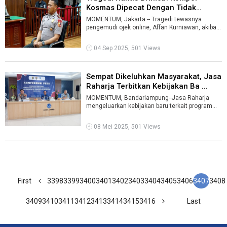
Kosmas Dipecat Dengan Tidak
Hormat ...
MOMENTUM, Jakarta -- Tragedi tewasnya
pengemudi ojek online, Affan Kurniawan, akibat
dilindas kendaraan taktis Brimob berbunt ...
04 Sep 2025, 501 Views
Sempat Dikeluhkan Masyarakat, Jasa
Raharja Terbitkan Kebijakan Ba ...
MOMENTUM, Bandarlampung--Jasa Raharja
mengeluarkan kebijakan baru terkait program
pemutihan pajak kendaraan bermotor (PKB).Un
...
08 Mei 2025, 501 Views
First
3398
3399
3400
3401
3402
3403
3404
3405
3406
3407
3408
3409
3410
3411
3412
3413
3414
3415
3416
Last