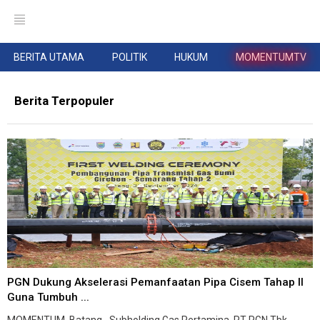
BERITA UTAMA
POLITIK
HUKUM
MOMENTUMTV
Berita Terpopuler
PGN Dukung Akselerasi Pemanfaatan Pipa Cisem Tahap II
Guna Tumbuh ...
MOMENTUM, Batang--Subholding Gas Pertamina, PT PGN Tbk