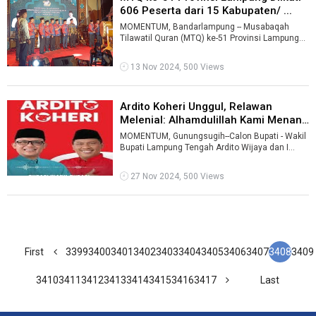
606 Peserta dari 15 Kabupaten/ ...
MOMENTUM, Bandarlampung -- Musabaqah
Tilawatil Quran (MTQ) ke-51 Provinsi Lampung
berlangsung di Bandarlampung, 11-18 Novembe
...
13 Nov 2024, 500 Views
Ardito Koheri Unggul, Relawan
Melenial: Alhamdulillah Kami Menang
...
MOMENTUM, Gunungsugih--Calon Bupati - Wakil
Bupati Lampung Tengah Ardito Wijaya dan I
Komang Koheri unggul jauh dari Calon Bu ...
27 Nov 2024, 500 Views
First
3399
3400
3401
3402
3403
3404
3405
3406
3407
3408
3409
3410
3411
3412
3413
3414
3415
3416
3417
Last