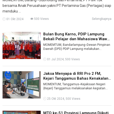
bersama Anak Perusahaan yakni PT Pertamina Gas (Pertagas) siap
menduku ...
500 Views
Selengkapnya
01 Okt 2024
Bulan Bung Karno, PDIP Lampung
Bekali Pelajar dan Mahasiswa Wawas
...
MOMEMTUM, Bandarlampung--Dewan Pimpinan
Daerah (DPD) PDIP Lampung melakukan
pembekalan politik kepada pelajar dan
mahasiswa p ...
01 Jul 2024, 500 Views
Jaksa Menyapa di RRI Pro 2 FM,
Kejari Tanggamus Bahas Kenakalan
R ...
MOMENTUM, Tanggamus--Kejaksaan Negeri
(Kejari) Tanggamus melaksanakan kegiatan
Jaksa Menyapa di Radio Republik Indonesia (RRI
...
25 Okt 2024, 500 Views
MTQ ke-51 Provinsi Lampung Diikuti