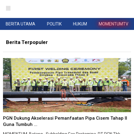
BERITA UTAMA
POLITIK
HUKUM
MOMENTUMTV
Berita Terpopuler
PGN Dukung Akselerasi Pemanfaatan Pipa Cisem Tahap II
Guna Tumbuh ...
MOMENTUM, Batang--Subholding Gas Pertamina, PT PGN Tbk