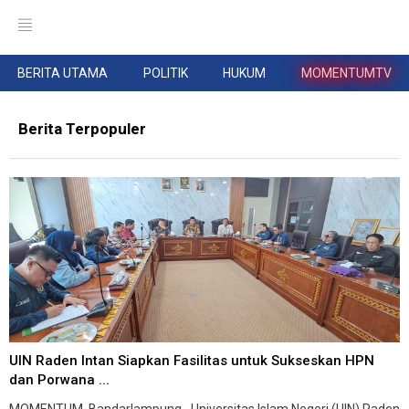
BERITA UTAMA
POLITIK
HUKUM
MOMENTUMTV
Berita Terpopuler
UIN Raden Intan Siapkan Fasilitas untuk Sukseskan HPN
dan Porwana ...
MOMENTUM, Bandarlampung--Universitas Islam Negeri (UIN) Raden