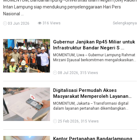
Intan Lampung siap mendukung penyelenggaraan Hari Pers
Nasional ...
316 Views
Selengkapnya
03 Jun 2026
Gubernur Janjikan Rp45 Miliar untuk
Infrastruktur Bandar Negeri S ...
MOMENTUM, Liwa -- Gubernur Lampung Rahmat
Mirzani Djausal berkomitmen mengalokasikan
anggaran sebesar Rp45 miliar untuk pemba ...
08 Jul 2026, 315 Views
Digitalisasi Permudah Akses
Masyarakat Memperoleh Layanan
Pertana ...
MOMENTUM, Jakarta -- Transformasi digital
dalam layanan pertanahan dikembangkan
Kementerian Agraria dan Tata Ruang/Badan
Pert ...
25 Feb 2026, 315 Views
Kantor Pertanahan Bandarlampung