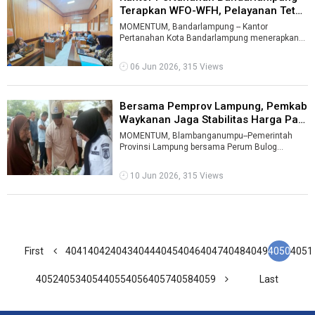
Terapkan WFO-WFH, Pelayanan Tetap
...
MOMENTUM, Bandarlampung -- Kantor
Pertanahan Kota Bandarlampung menerapkan
pola kerja Work From Office (WFO) dan Work
From Ho ...
06 Jun 2026, 315 Views
Bersama Pemprov Lampung, Pemkab
Waykanan Jaga Stabilitas Harga Pa
...
MOMENTUM, Blambanganumpu--Pemerintah
Provinsi Lampung bersama Perum Bulog
menggelar Gerakan Serentak Penetrasi Pasar di
Pasar ...
10 Jun 2026, 315 Views
First
4041
4042
4043
4044
4045
4046
4047
4048
4049
4050
4051
4052
4053
4054
4055
4056
4057
4058
4059
Last