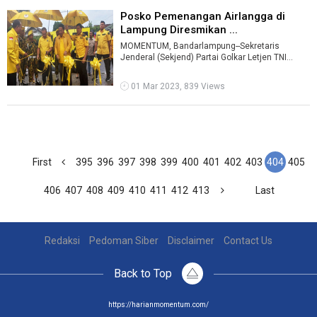
Posko Pemenangan Airlangga di
Lampung Diresmikan ...
MOMENTUM, Bandarlampung--Sekretaris
Jenderal (Sekjend) Partai Golkar Letjen TNI
(Purn) Lodewijk F. Paulus bersama Ketua DPD G
...
01 Mar 2023, 839 Views
First
395
396
397
398
399
400
401
402
403
404
405
406
407
408
409
410
411
412
413
Last
Redaksi
Pedoman Siber
Disclaimer
Contact Us
Back to Top
https://harianmomentum.com/