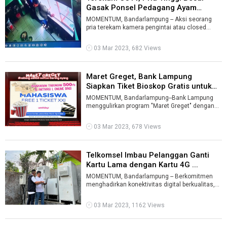
Gasak Ponsel Pedagang Ayam
Geprek ...
MOMENTUM, Bandarlampung -- Aksi seorang
pria terekam kamera pengintai atau closed
circuit television (CCTV) menggasak ponsel ...
03 Mar 2023, 682 Views
Maret Greget, Bank Lampung
Siapkan Tiket Bioskop Gratis untuk
Mah ...
MOMENTUM, Bandarlampung--Bank Lampung
menggulirkan program "Maret Greget" dengan
hadiah nonton gratis di bioskop ternama di L ...
03 Mar 2023, 678 Views
Telkomsel Imbau Pelanggan Ganti
Kartu Lama dengan Kartu 4G ...
MOMENTUM, Bandarlampung -- Berkomitmen
menghadirkan konektivitas digital berkualitas,
Telkomsel akan melakukan proses peningk ...
03 Mar 2023, 1162 Views