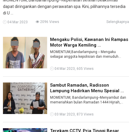
dapat diringankan dengan perawatan spa. Kini, pilihannya tersedia
di U ...
2096 Views
Selengkapnya
04 Mar 2023
Mengaku Polisi, Kawanan Ini Rampas
Motor Warga Kemiling ...
MOMENTUM,Bandarlampung -- Mengaku
sebagai anggota kepolisian dan menuduh
korban menjual motor curian, kawanan
perampok ini de ...
04 Mar 2023, 605 Views
Sambut Ramadan, Radisson
Lampung Hadirkan Menu Spesial ...
MOMENTUM, Bandarlampung--Menyambut dan
memeriahkan bulan Ramadan 1444 Hijriah,
Radisson Lampung Kedaton yang berlokasi di Jl
...
03 Mar 2023, 873 Views
Terekam CCTV, Pria Tinggi Besar