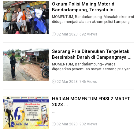
Oknum Polisi Maling Motor di
Bandarlampung, Ternyata Ini
Alasanny ...
MOMENTUM, Bandarlampung--Masalah ekonomi
diduga menjadi alasan oknum polisi Lampung
Timur nekat terlibat aksi pencurian seped ...
02 Mar 2023, 692 Views
Seorang Pria Ditemukan Tergeletak
Bersimbah Darah di Campangraya ...
MOMENTUM, Bandarlampung-- Warga
digegerkan penemuan mayat seorang pria yang
tergeletak di tepi Jalan Soekarno-Hatta,
Campang ...
02 Mar 2023, 746 Views
HARIAN MOMENTUM EDISI 2 MARET
2023 ...
...
02 Mar 2023, 932 Views