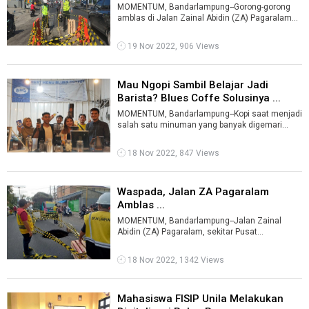
...
MOMENTUM, Bandarlampung--Gorong-gorong
amblas di Jalan Zainal Abidin (ZA) Pagaralam
bakal diganti menggunakan box culvert ali ...
19 Nov 2022, 906 Views
Mau Ngopi Sambil Belajar Jadi
Barista? Blues Coffe Solusinya ...
MOMENTUM, Bandarlampung--Kopi saat menjadi
salah satu minuman yang banyak digemari
semua kalangan. Mulai dari yang tua sampai ...
18 Nov 2022, 847 Views
Waspada, Jalan ZA Pagaralam
Amblas ...
MOMENTUM, Bandarlampung--Jalan Zainal
Abidin (ZA) Pagaralam, sekitar Pusat
Perbelanjaan Fitinofane Gedongmeneng
amblas, Jumat ...
18 Nov 2022, 1342 Views
Mahasiswa FISIP Unila Melakukan