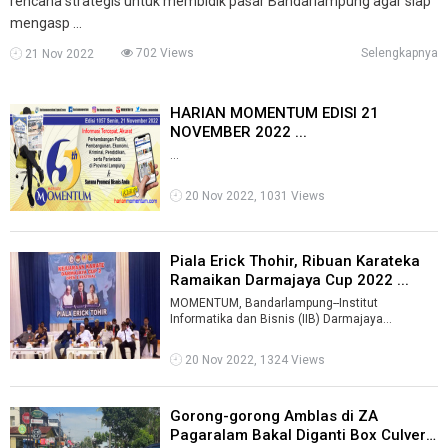
rencana strategis untuk membidik pasar Bandarlampung agar siap
mengasp ...
702 Views
Selengkapnya
21 Nov 2022
HARIAN MOMENTUM EDISI 21
NOVEMBER 2022 ...
...
20 Nov 2022, 1031 Views
Piala Erick Thohir, Ribuan Karateka
Ramaikan Darmajaya Cup 2022 ...
MOMENTUM, Bandarlampung--Institut
Informatika dan Bisnis (IIB) Darmajaya
menggelar Kejuaraan Darmajaya Cup 2 Open &
Festival ...
20 Nov 2022, 1324 Views
Gorong-gorong Amblas di ZA
Pagaralam Bakal Diganti Box Culvert