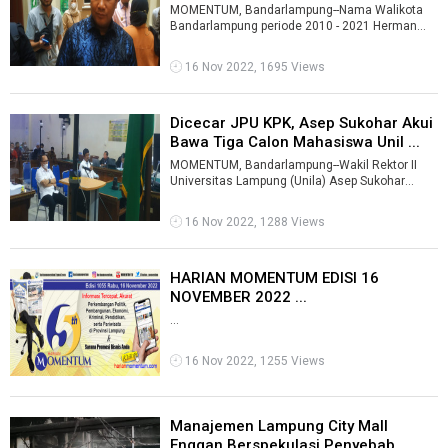
MOMENTUM, Bandarlampung--Nama Walikota
Bandarlampung periode 2010 - 2021 Herman
HN, muncul dalam persidangan Andi Desfiandi.H
...
16 Nov 2022, 1695 Views
Dicecar JPU KPK, Asep Sukohar Akui
Bawa Tiga Calon Mahasiswa Unil ...
MOMENTUM, Bandarlampung--Wakil Rektor II
Universitas Lampung (Unila) Asep Sukohar
dicecar Jaksa Penuntut Umum (JPU) Komisi Pe
...
16 Nov 2022, 1288 Views
HARIAN MOMENTUM EDISI 16
NOVEMBER 2022 ...
...
16 Nov 2022, 1255 Views
Manajemen Lampung City Mall
Enggan Berspekulasi Penyebab