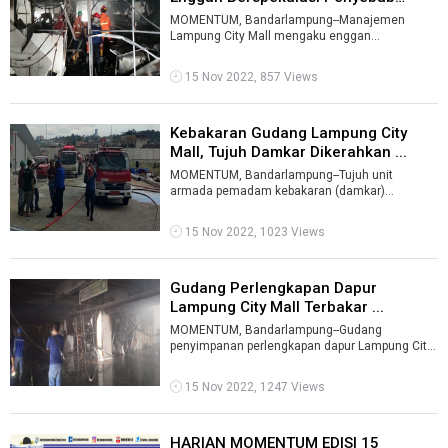
Kebakara ...
MOMENTUM, Bandarlampung--Manajemen
Lampung City Mall mengaku enggan
berspekulasi penyebab kebakaran di gedung
tersebut.Hal it ...
15 Nov 2022, 857 Views
Kebakaran Gudang Lampung City
Mall, Tujuh Damkar Dikerahkan ...
MOMENTUM, Bandarlampung--Tujuh unit
armada pemadam kebakaran (damkar)
dikerahkan guna memadamkan api di gudang
penyimpanan pe ...
15 Nov 2022, 1023 Views
Gudang Perlengkapan Dapur
Lampung City Mall Terbakar ...
MOMENTUM, Bandarlampung--Gudang
penyimpanan perlengkapan dapur Lampung City
Mall, Kecamatan Bumiwaras, Kota
Bandarlampung ter ...
15 Nov 2022, 1247 Views
HARIAN MOMENTUM EDISI 15