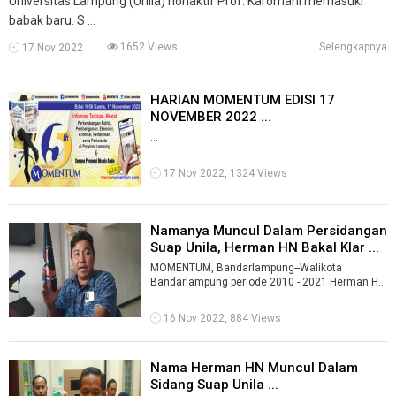
Universitas Lampung (Unila) nonaktif Prof. Karomani memasuki
babak baru. S ...
1652 Views
Selengkapnya
17 Nov 2022
HARIAN MOMENTUM EDISI 17
NOVEMBER 2022 ...
...
17 Nov 2022, 1324 Views
Namanya Muncul Dalam Persidangan
Suap Unila, Herman HN Bakal Klar ...
MOMENTUM, Bandarlampung--Walikota
Bandarlampung periode 2010 - 2021 Herman HN
bakal merespon pemberitaan yang muncul
dalam pe ...
16 Nov 2022, 884 Views
Nama Herman HN Muncul Dalam
Sidang Suap Unila ...