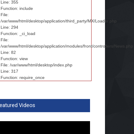
Line: 355
Function: include
File:
/var/www/html/desktop/application/third_party/MX/Loader.php
Line: 294
Function: _ci_load
File:
/var/www/html/desktop/application/modules/front/controllers/News.php
Line: 82
Function: view
File: /var/www/html/desktop/index.php
Line: 317
Function: require_once
eatured Videos