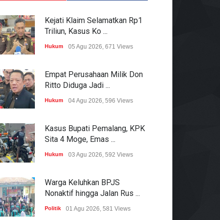
Kejati Klaim Selamatkan Rp1
Triliun, Kasus Ko ...
Hukum
05 Agu 2026, 671 Views
Empat Perusahaan Milik Don
Ritto Diduga Jadi ...
Hukum
04 Agu 2026, 596 Views
Kasus Bupati Pemalang, KPK
Sita 4 Moge, Emas ...
Hukum
03 Agu 2026, 592 Views
Warga Keluhkan BPJS
Nonaktif hingga Jalan Rus ...
Politik
01 Agu 2026, 581 Views