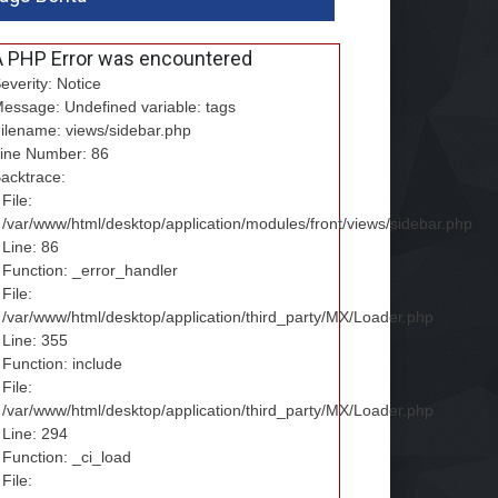
A PHP Error was encountered
everity: Notice
essage: Undefined variable: tags
ilename: views/sidebar.php
ine Number: 86
acktrace:
File:
/var/www/html/desktop/application/modules/front/views/sidebar.php
Line: 86
Function: _error_handler
File:
/var/www/html/desktop/application/third_party/MX/Loader.php
Line: 355
Function: include
File:
/var/www/html/desktop/application/third_party/MX/Loader.php
Line: 294
Function: _ci_load
File: