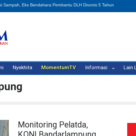
n Oleh Oknum Kadis, Kuasa Hukum Pelapor Desak Polisi Tetapkan P
mi
Nyekhita
MomentumTV
Informasi
Lain
mpung
Monitoring Pelatda,
KONI Bandarlampung