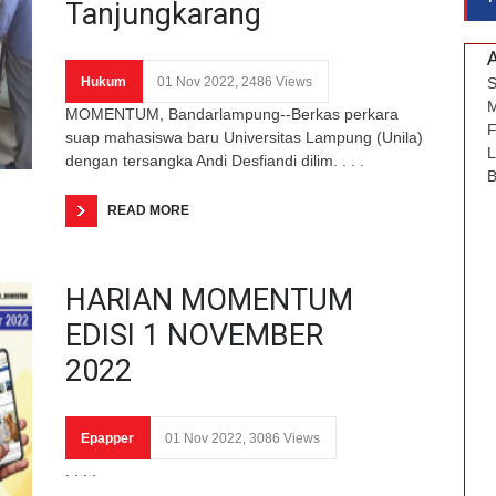
Tanjungkarang
Hukum
01 Nov 2022, 2486 Views
S
M
MOMENTUM, Bandarlampung--Berkas perkara
F
suap mahasiswa baru Universitas Lampung (Unila)
L
dengan tersangka Andi Desfiandi dilim. . . .
B
READ MORE
HARIAN MOMENTUM
EDISI 1 NOVEMBER
2022
Epapper
01 Nov 2022, 3086 Views
. . . .