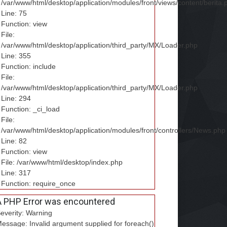
/var/www/html/desktop/application/modules/front/views/content/berita.
Line: 75
Function: view
File:
/var/www/html/desktop/application/third_party/MX/Loader.php
Line: 355
Function: include
File:
/var/www/html/desktop/application/third_party/MX/Loader.php
Line: 294
Function: _ci_load
File:
/var/www/html/desktop/application/modules/front/controllers/News.php
Line: 82
Function: view
File: /var/www/html/desktop/index.php
Line: 317
Function: require_once
A PHP Error was encountered
everity: Warning
essage: Invalid argument supplied for foreach()