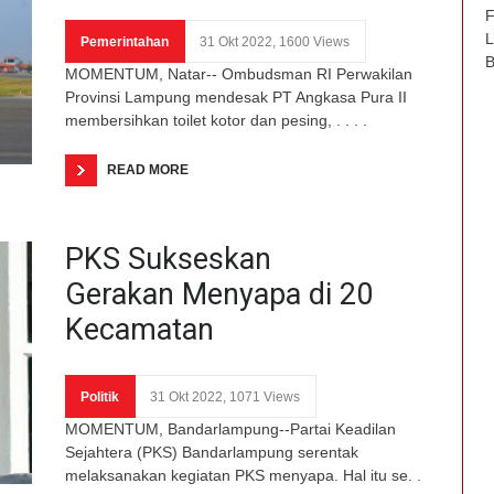
F
L
Pemerintahan
31 Okt 2022, 1600 Views
B
MOMENTUM, Natar-- Ombudsman RI Perwakilan
Provinsi Lampung mendesak PT Angkasa Pura II
membersihkan toilet kotor dan pesing, . . . .
READ MORE
PKS Sukseskan
Gerakan Menyapa di 20
Kecamatan
Politik
31 Okt 2022, 1071 Views
MOMENTUM, Bandarlampung--Partai Keadilan
Sejahtera (PKS) Bandarlampung serentak
melaksanakan kegiatan PKS menyapa. Hal itu se. .