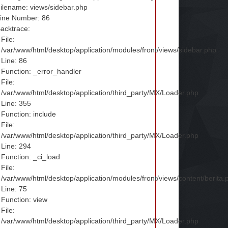
ilename: views/sidebar.php
ine Number: 86
acktrace:
File:
/var/www/html/desktop/application/modules/front/views/sidebar.php
Line: 86
Function: _error_handler
File:
/var/www/html/desktop/application/third_party/MX/Loader.php
Line: 355
Function: include
File:
/var/www/html/desktop/application/third_party/MX/Loader.php
Line: 294
Function: _ci_load
File:
/var/www/html/desktop/application/modules/front/views/content/berita.
Line: 75
Function: view
File:
/var/www/html/desktop/application/third_party/MX/Loader.php