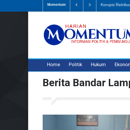
Dugaan Penipua
Momentum
3 years ago
3 years ago
Home
Politik
Hukum
Ekono
Berita Bandar La