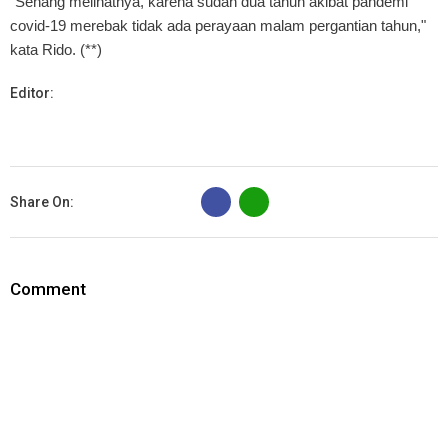
"Senang melihatnya, karena sudah dua tahun akibat pandemi
covid-19 merebak tidak ada perayaan malam pergantian tahun,"
kata Rido. (**)
Editor:
B
Share On:
Comment