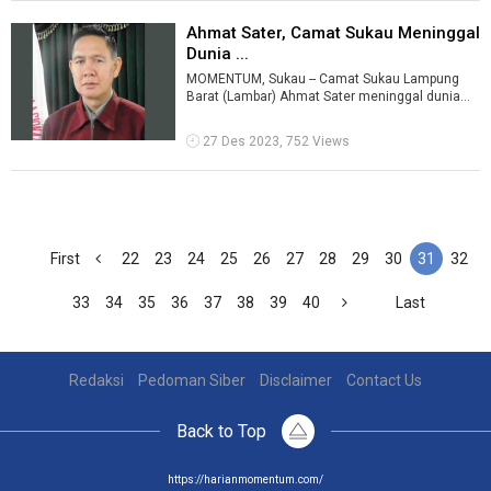
Ahmat Sater, Camat Sukau Meninggal
Dunia ...
MOMENTUM, Sukau -- Camat Sukau Lampung
Barat (Lambar) Ahmat Sater meninggal dunia
pada Rabu 27 Desember 2023 sekitar pukul 13 ...
27 Des 2023, 752 Views
First
22
23
24
25
26
27
28
29
30
31
32
33
34
35
36
37
38
39
40
Last
Redaksi
Pedoman Siber
Disclaimer
Contact Us
Back to Top
https://harianmomentum.com/