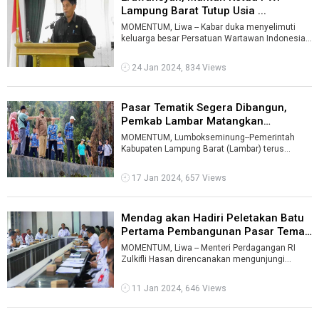
Lampung Barat Tutup Usia ...
MOMENTUM, Liwa -- Kabar duka menyelimuti
keluarga besar Persatuan Wartawan Indonesia
(PWI) Lampung Barat (Lambar). Salah satu ...
24 Jan 2024, 834 Views
Pasar Tematik Segera Dibangun,
Pemkab Lambar Matangkan
Persiapan ...
MOMENTUM, Lumbokseminung--Pemerintah
Kabupaten Lampung Barat (Lambar) terus
mematangkan persiapan peresmian dimulainya
pemban ...
17 Jan 2024, 657 Views
Mendag akan Hadiri Peletakan Batu
Pertama Pembangunan Pasar Temat
...
MOMENTUM, Liwa -- Menteri Perdagangan RI
Zulkifli Hasan direncanakan mengunjungi
Kabupaten Lampung Barat (Lambar). Menghadiri
...
11 Jan 2024, 646 Views