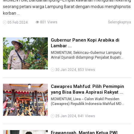
seorang petani warga Lampung Barat dengan modus menghipnotis
korban ...
801 Views
Selengkapnya
05 Feb 2024
Gubernur Panen Kopi Arabika di
Lambar ...
MOMENTUM, Sekincau--Gubernur Lampung
Arinal Djunaidi didampingi Penjabat Bupati
Lampung Barat (Lambar) Nukman, panen kopi
ara ...
30 Jan 2024, 853 Views
Cawapres Mahfud: Pilih Pemimpin
yang Bisa Bawa Aspirasi Rakyat ...
MOMENTUM, Liwa -- Calon Wakil Presiden
(Cawapres) Republik Indonesia Mahfud MD
menyampaikan sejumlah program jika bersama
Gan ...
25 Jan 2024, 841 Views
Erawansyah, Mantan Ketua PWI