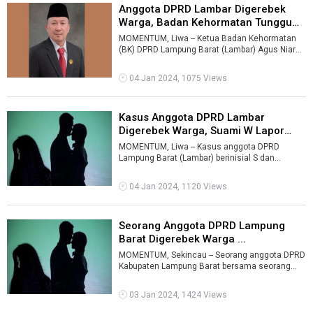
Anggota DPRD Lambar Digerebek
Warga, Badan Kehormatan Tunggu
Pros ...
MOMENTUM, Liwa -- Ketua Badan Kehormatan
(BK) DPRD Lampung Barat (Lambar) Agus Niar
merespon soal seorang anggota dewan setem
...
04 Jan 2024, 1075 Views
Kasus Anggota DPRD Lambar
Digerebek Warga, Suami W Lapor
Polisi ...
MOMENTUM, Liwa -- Kasus anggota DPRD
Lampung Barat (Lambar) berinisial S dan
seorang perempuan berinisial W yang digerebek
wa ...
04 Jan 2024, 1120 Views
Seorang Anggota DPRD Lampung
Barat Digerebek Warga ...
MOMENTUM, Sekincau -- Seorang anggota DPRD
Kabupaten Lampung Barat bersama seorang
perempuan digrebek warga di Kecamatan Bela
...
03 Jan 2024, 1424 Views