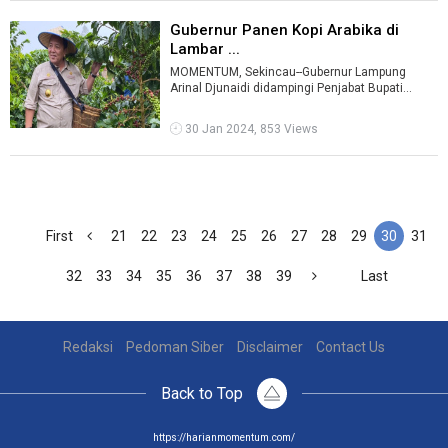
Gubernur Panen Kopi Arabika di
Lambar ...
MOMENTUM, Sekincau--Gubernur Lampung
Arinal Djunaidi didampingi Penjabat Bupati
Lampung Barat (Lambar) Nukman, panen kopi
ara ...
30 Jan 2024, 853 Views
First
21
22
23
24
25
26
27
28
29
30
31
32
33
34
35
36
37
38
39
Last
Redaksi
Pedoman Siber
Disclaimer
Contact Us
Back to Top
https://harianmomentum.com/