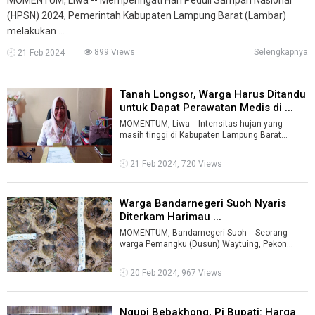
(HPSN) 2024, Pemerintah Kabupaten Lampung Barat (Lambar)
melakukan ...
899 Views
Selengkapnya
21 Feb 2024
Tanah Longsor, Warga Harus Ditandu
untuk Dapat Perawatan Medis di ...
MOMENTUM, Liwa -- Intensitas hujan yang
masih tinggi di Kabupaten Lampung Barat
(Lambar), kerap menimbulkan bencana alam
tana ...
21 Feb 2024, 720 Views
Warga Bandarnegeri Suoh Nyaris
Diterkam Harimau ...
MOMENTUM, Bandarnegeri Suoh -- Seorang
warga Pemangku (Dusun) Waytuing, Pekon
(Desa) Hantatai, Kecamatan Bandarnegeri Suoh
(B ...
20 Feb 2024, 967 Views
Ngupi Bebakhong, Pj Bupati: Harga