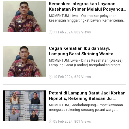
Kemenkes Integrasikan Layanan
Kesehatan Primer Melalui Posyandu
...
MOMENTUM, Liwa -- Optimalkan pelayanan
kesehatan hingga tingkat bawah, Kementerian
Kesehatan akan merevitalisasi dan menginte ...
11 Feb 2024, 802 Views
Cegah Kematian Ibu dan Bayi,
Lampung Barat Skrining Wanita
Layak ...
MOMENTUM, Liwa -- Dinas Kesehatan (Diskes)
Lampung Barat (Lambar) menjalankan program
skrining layak hamil guna menekan angka ...
10 Feb 2024, 629 Views
Petani di Lampung Barat Jadi Korban
Hipnotis, Rekening Belasan Ju ...
MOMENTUM, Bandarlampung--Empat kawanan
menguras rekening seorang petani warga
Lampung Barat dengan modus menghipnotis
korban ...
05 Feb 2024, 801 Views