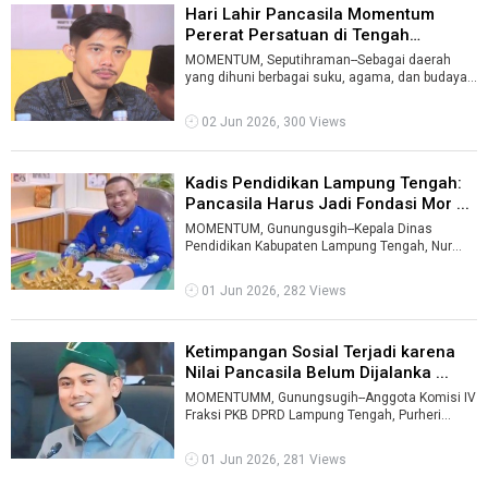
Hari Lahir Pancasila Momentum
Pererat Persatuan di Tengah
Keberag ...
MOMENTUM, Seputihraman--Sebagai daerah
yang dihuni berbagai suku, agama, dan budaya,
Lampung Tengah membutuhkan semangat pers
...
02 Jun 2026, 300 Views
Kadis Pendidikan Lampung Tengah:
Pancasila Harus Jadi Fondasi Mor ...
MOMENTUM, Gunungusgih--Kepala Dinas
Pendidikan Kabupaten Lampung Tengah, Nur
Rohman, menegaskan pentingnya menjadikan
Pancasi ...
01 Jun 2026, 282 Views
Ketimpangan Sosial Terjadi karena
Nilai Pancasila Belum Dijalanka ...
MOMENTUMM, Gunungsugih--Anggota Komisi IV
Fraksi PKB DPRD Lampung Tengah, Purheri
Sumardiyanto, menilai ketimpangan sosial ya ...
01 Jun 2026, 281 Views