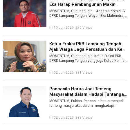
Eka Harap Pembangunan Makin
Merat ...
MOMENTUM, Gunungsugih -- Anggota Komisi IV
DPRD Lampung Tengah, Wayan Eka Mahendra,
berharap momentum Hari Ulang Tahun (HUT) ...
10 Jun 2026, 270 Views
Ketua Fraksi PKB Lampung Tengah
Ajak Warga Jaga Persatuan dan Ked
...
MOMENTUM, Gunungsugih--Ketua Fraksi PKB
DPRD Lampung Tengah yang juga Ketua Komisi
IV DPRD Lampung Tengah, Meri Andriani, men ...
02 Jun 2026, 331 Views
Pancasila Harus Jadi Temeng
Masyarakat dalam Hadapi Tantangan
Keh ...
MOMENTUM, Pubian--Pancasila harus menjadi
tameng masyarakat dalam menghadapi
berbagai tantangan kehidupan berbangsa. Pes ...
02 Jun 2026, 333 Views