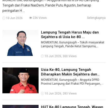
Tengah dari Fraksi NasDem, Pande Putu Agustin, berharap
peringatan H ...
236 Views
Selengkapnya
10 Jun 2026
Lampung Tengah Harus Maju dan
Sejahtera di Usia ke-80 ...
MOMENTUM, Gunungsugih -- Tokoh masyarakat
Lampung Tengah, Pande Ketut Sampurna,
berharap momentum Hari Ulang Tahun (HUT) ke-
8 ...
10 Jun 2026, 300 Views
Usia Ke-80, Lampung Tengah
Diharapkan Makin Sejahtera dan
Berdaya ...
MOMENTUM, Gunungsugih -- Anggota DPRD
Provinsi Lampung dari Fraksi PDI Perjuangan,
Edward Rasyid, berharap peringatan Hari Ul ...
10 Jun 2026, 283 Views
HUT Ke-80 Lampung Tengah, Wayan