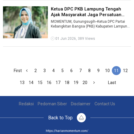
Ketua DPC PKB Lampung Tengah
Ajak Masyarakat Jaga Persatuan
dalam ...
MOMENTUM, Gunungsugih--Ketua DPC Partai
Kebangkitan Bangsa (PKB) Kabupaten Lampung
Tengah, Uswatun Hasanah, mengajak masyarak
...
01 Jun 2026, 389 Views
First
2
3
4
5
6
7
8
9
10
11
12
13
14
15
16
17
18
19
20
Last
Redaksi
Pedoman Siber
Disclaimer
Contact Us
Back to Top
https://harianmomentum.com/