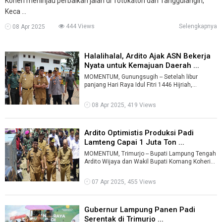
Koheri meninjau perbaikan jalan di Totokaton dan Tanggulangin,
Keca ...
444 Views
Selengkapnya
08 Apr 2025
Halalihalal, Ardito Ajak ASN Bekerja
Nyata untuk Kemajuan Daerah ...
MOMENTUM, Gunungsugih -- Setelah libur
panjang Hari Raya Idul Fitri 1446 Hijriah,
Pemerintah Kabupaten Lampung Tengah
menggel ...
08 Apr 2025, 419 Views
Ardito Optimistis Produksi Padi
Lamteng Capai 1 Juta Ton ...
MOMENTUM, Trimurjo -- Bupati Lampung Tengah
Ardito Wijaya dan Wakil Bupati Komang Koheri
melaksanakan panen raya padi serenta ...
07 Apr 2025, 455 Views
Gubernur Lampung Panen Padi
Serentak di Trimurjo ...