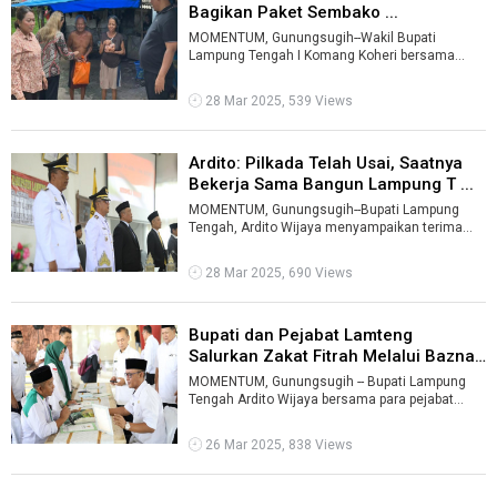
Bagikan Paket Sembako ...
MOMENTUM, Gunungsugih--Wakil Bupati
Lampung Tengah I Komang Koheri bersama
jajaran pemerintah daerah dan "Miss Sawer"
membagi ...
28 Mar 2025, 539 Views
Ardito: Pilkada Telah Usai, Saatnya
Bekerja Sama Bangun Lampung T ...
MOMENTUM, Gunungsugih--Bupati Lampung
Tengah, Ardito Wijaya menyampaikan terima
kasih kepada seluruh elemen masyarakat yang
t ...
28 Mar 2025, 690 Views
Bupati dan Pejabat Lamteng
Salurkan Zakat Fitrah Melalui Baznas
...
MOMENTUM, Gunungsugih -- Bupati Lampung
Tengah Ardito Wijaya bersama para pejabat
pemerintah dan badan usaha milik daerah (BU ...
26 Mar 2025, 838 Views