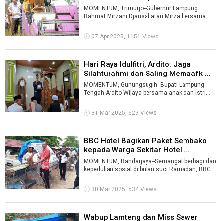
MOMENTUM, Trimurjo--Gubernur Lampung
Rahmat Mirzani Djausal atau Mirza bersama
jajaran forkopimda mengikuti panen raya padi s
...
07 Apr 2025, 1151 Views
Hari Raya Idulfitri, Ardito: Jaga
Silahturahmi dan Saling Memaafk ...
MOMENTUM, Gunungsugih--Bupati Lampung
Tengah Ardito Wijaya bersama anak dan istri
melaksanakan salat Idulfitri 1 Syawal 1446 ...
31 Mar 2025, 629 Views
BBC Hotel Bagikan Paket Sembako
kepada Warga Sekitar Hotel ...
MOMENTUM, Bandarjaya--Semangat berbagi dan
kepedulian sosial di bulan suci Ramadan, BBC
Hotel Bandarjaya, Kecamatan Ter ...
30 Mar 2025, 534 Views
Wabup Lamteng dan Miss Sawer