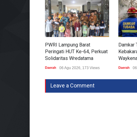
PWRI Lampung Barat
Damkar 
Peringati HUT Ke-64, Perkuat
Kebakara
Solidaritas Wredatama
Waykena
Daerah
06 Agu 2026, 173 Views
Daerah
06
Leave a Comment