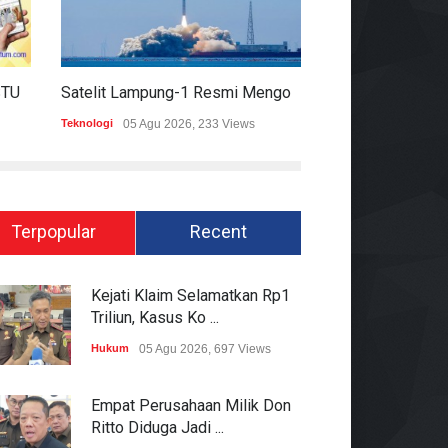
HARIAN MOMENTUM 6 AGUSTUS 2026
Satelit Lampung-1 Resmi Mengorbit, Lampung Masuki Era Pembangunan Berbasis Data
Teknologi
05 Agu 2026, 233 Views
Hukum
05 Agu 2026
Terpopular
Recent
Kejati Klaim Selamatkan Rp1
Triliun, Kasus Ko ...
Hukum
05 Agu 2026, 697 Views
Empat Perusahaan Milik Don
Ritto Diduga Jadi ...