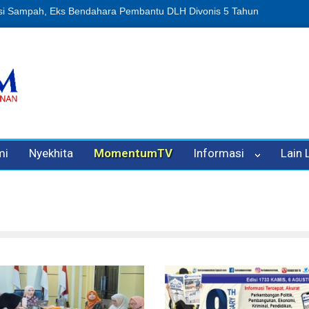
n Oleh Oknum Kadis, Kuasa Hukum Pelapor Desak Polisi Tetapkan P
mi
Nyekhita
MomentumTV
Informasi
Lain