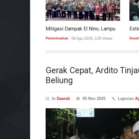
Mitigasi Dampak El Nino, Lampung Data Penggunaan Air Permukaan
Pemerintahan
06 Agu 2026, 129 Views
Kese
Gerak Cepat, Ardito Tinj
Beliung
In
Daerah
05 Nov 2025
Laporan
A