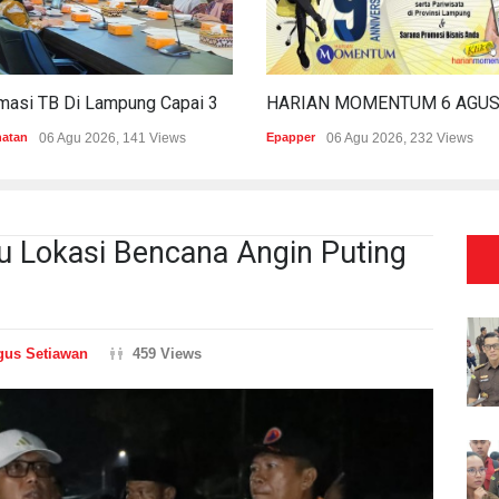
Estimasi TB Di Lampung Capai 30.745 Kasus, Pemprov Genjot Percepatan Penanganan
hatan
06 Agu 2026, 141 Views
Epapper
06 Agu 2026, 232 Views
au Lokasi Bencana Angin Puting
gus Setiawan
459 Views