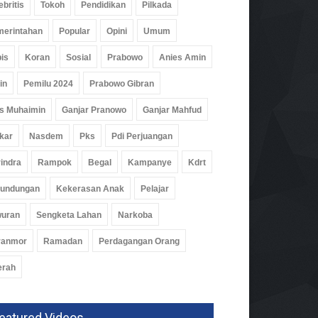
ebritis
Tokoh
Pendidikan
Pilkada
erintahan
Popular
Opini
Umum
is
Koran
Sosial
Prabowo
Anies Amin
in
Pemilu 2024
Prabowo Gibran
par Pesawaran Jajaki
s Muhaimin
Ganjar Pranowo
Ganjar Mahfud
ja Sama Dengan Imigrasi
pung, Perkuat Pendataan
kar
Nasdem
Pks
Pdi Perjuangan
man
indra
Rampok
Begal
Kampanye
Kdrt
ah
02 Agu 2026, 272 Views
rundungan
Kekerasan Anak
Pelajar
wuran
Sengketa Lahan
Narkoba
ranmor
Ramadan
Perdagangan Orang
erah
eatured Videos