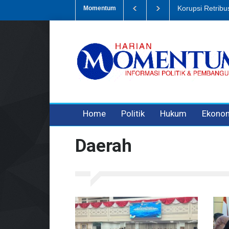
Dugaan Penipua
Momentum
3 years ago
3 years ago
Home
Politik
Hukum
Ekono
Daerah