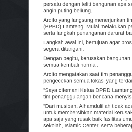
persatu dengan teliti bangunan apa 
angin puting beliung.
Ardito yang langsung menerjunkan 
(BPBD) Lamteng. Mulai melakukan p
serta langkah penanganan darurat b
Langkah awal ini, bertujuan agar pro
segera ditangani.
Dengan begitu, kerusakan bangunan se
semua kembali normal.
Ardito mengatakan saat tim penang
pengecekan semua lokasi yang terda
"Saya ditemani Ketua DPRD Lamteng 
tim penanggulangan bencana menyisir
"Dari musibah, Alhamdulillah tidak ad
untuk membersihkan material kerusak
apa saja yang rusak baik fasilitas 
sekolah, Islamic Center, serta bebe