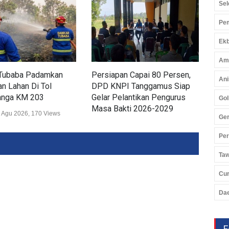
Sel
Pem
Ekb
Am
Tubaba Padamkan
Persiapan Capai 80 Persen,
Dis
Ani
n Lahan Di Tol
DPD KNPI Tanggamus Siap
Ker
nga KM 203
Gelar Pelantikan Pengurus
Lam
Gol
Masa Bakti 2026-2029
Wis
 Agu 2026, 170 Views
Ger
Daerah
02 Agu 2026, 248 Views
Daer
Pe
Ta
Cu
Da
F