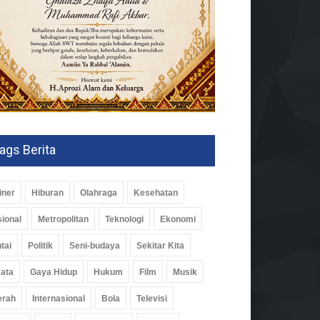
ags Berita
iner
Hiburan
Olahraga
Kesehatan
ional
Metropolitan
Teknologi
Ekonomi
tai
Politik
Seni-budaya
Sekitar Kita
ata
Gaya Hidup
Hukum
Film
Musik
erah
Internasional
Bola
Televisi