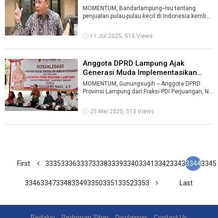
Indon ...
MOMENTUM, Bandarlampung--Isu tentang
penjualan pulau-pulau kecil di Indonesia kembali
mencuat di berbagai situs daring asing ...
11 Jul 2025, 513 Views
Anggota DPRD Lampung Ajak
Generasi Muda Implementasikan
Nilai-Nil ...
MOMENTUM, Gunungsugih -- Anggota DPRD
Provinsi Lampung dari Fraksi PDI Perjuangan, Ni
Ketut Dewi menggelar Sosialisasi Pembin ...
25 Mei 2025, 513 Views
First
3335
3336
3337
3338
3339
3340
3341
3342
3343
3344
3345
3346
3347
3348
3349
3350
3351
3352
3353
Last
Redaksi
Pedoman Siber
Disclaimer
Contact Us