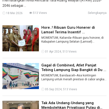
mematangkan revisi Rencana Tata Ruang Wilayah (RTRW) 2026-
2046 sebagai ...
513 Views
Selengkapnya
18 Mei 2026
Hore..! Ribuan Guru Honerer di
Lamsel Terima Insentif ...
MOMENTUM, Kalianda--Ribuan guru honorer, di
Kabupaten Lampung Selatan (Lamsel)
menerima bantuan insentif tahap pertama dari p
...
01 Apr 2024, 513 Views
Gagal di Combined, Atlet Panjat
Tebing Lampung Siap Bangkit di Du ...
MOMENTUM, Bandaaceh--Asa kontingen
Lampung untuk meraih prestasi di cabor angkat
besi PON XXI, masih belum bisa terwujud.&nbs
...
05 Sep 2024, 513 Views
Tak Ada Undang-Undang yang
Membolehkan Privatisasi Pulau di