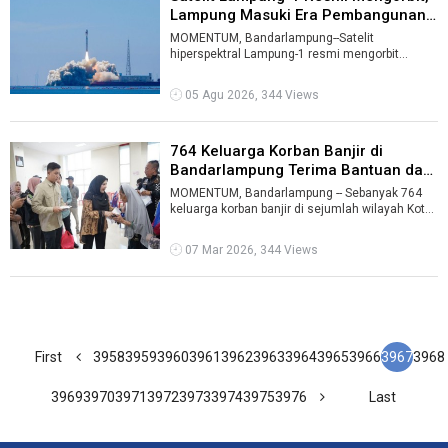
Lampung Masuki Era Pembangunan
...
MOMENTUM, Bandarlampung--Satelit
hiperspektral Lampung-1 resmi mengorbit
setelah diluncurkan dari perairan lepas pantai
Kota ...
05 Agu 2026, 344 Views
764 Keluarga Korban Banjir di
Bandarlampung Terima Bantuan dari
P ...
MOMENTUM, Bandarlampung -- Sebanyak 764
keluarga korban banjir di sejumlah wilayah Kota
Bandarlampung menerima bantuan dari P ...
07 Mar 2026, 344 Views
First
3958
3959
3960
3961
3962
3963
3964
3965
3966
3967
3968
3969
3970
3971
3972
3973
3974
3975
3976
Last