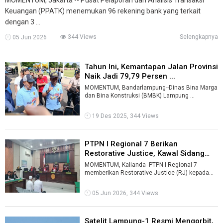
Keuangan (PPATK) menemukan 96 rekening bank yang terkait
dengan 3 ...
344 Views
Selengkapnya
05 Jun 2026
Tahun Ini, Kemantapan Jalan Provinsi
Naik Jadi 79,79 Persen ...
MOMENTUM, Bandarlampung--Dinas Bina Marga
dan Bina Konstruksi (BMBK) Lampung
mencatat adanya kenaikan persentase jalan
mant ...
19 Des 2025, 344 Views
PTPN I Regional 7 Berikan
Restorative Justice, Kawal Sidang
Kakek ...
MOMENTUM, Kalianda--PTPN I Regional 7
memberikan Restorative Justice (RJ) kepada
Kakek Mujiran (72), terdakwa kasus dugaan pe
...
05 Jun 2026, 344 Views
Satelit Lampung-1 Resmi Mengorbit,