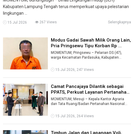
Kabupaten Lampung Tengah terus memperkuat upaya pelestarian
lingkungan ...
267 Views
Selengkapnya
15 Jul 2026
Modus Gadai Sawah Milik Orang Lain,
Pria Pringsewu Tipu Korban Rp ...
MOMENTUM, Pringsewu – Pelarian DS (47),
warga Kecamatan Pardasuka, Kabupaten
Pringsewu, yang diduga menipu warga dengan
mod ...
15 Jul 2026, 247 Views
Camat Pancajaya Dilantik sebagai
PPATS, Perkuat Layanan Pertanaha
...
MOMENTUM, Mesuji – Kepala Kantor Agraria
dan Tata Ruang/Badan Pertanahan Nasional
(ATR/BPN) Kabupaten Mesuji, Endi Purnomo, ...
15 Jul 2026, 264 Views
Timbun Jalan dan Lapangan Voli,