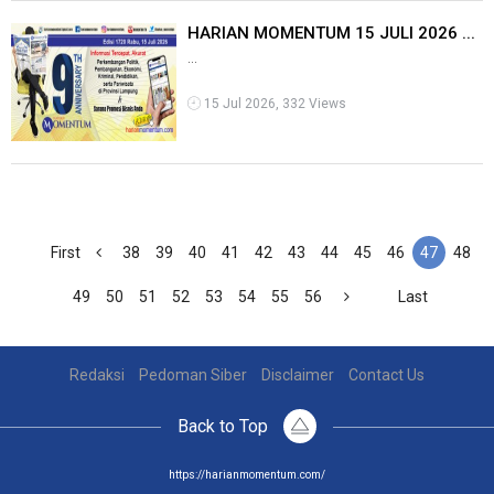
HARIAN MOMENTUM 15 JULI 2026 ...
...
15 Jul 2026, 332 Views
First
38
39
40
41
42
43
44
45
46
47
48
49
50
51
52
53
54
55
56
Last
Redaksi
Pedoman Siber
Disclaimer
Contact Us
Back to Top
https://harianmomentum.com/