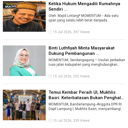
Ketika Hukum Mengadili Rumahnya
Sendiri ...
Oleh: Majid Lintang* MOMENTUM -- Ada satu
ujian yang selalu lebih berat daripada
menangkap musuh. Yaitu ketika sebu ...
15 Jul 2026, 397 Views
Binti Luthfiyah Minta Masyarakat
Dukung Pembangunan ...
MOMENTUM, Sendangagung – Usulan perbaikan
ruas jalan kabupaten yang menghubungkan
Kampung Surabaya dan Kampung Sendangayu,
...
15 Jul 2026, 202 Views
Temui Kembar Peraih UI, Mukhlis
Basri: Keterbatasan Bukan Penghal
...
MOMENTUM, Bandarlampung--Anggota DPR RI
Dapil Lampung I, Mukhlis Basri, menyambangi
sekaligus makan bersama keluarga Shafira ...
15 Jul 2026, 239 Views