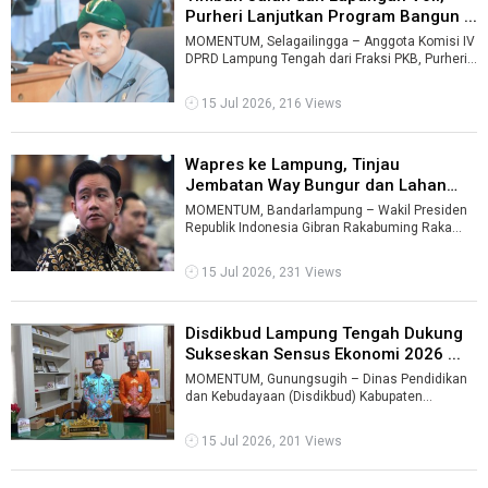
Purheri Lanjutkan Program Bangun ...
MOMENTUM, Selagailingga – Anggota Komisi IV
DPRD Lampung Tengah dari Fraksi PKB, Purheri
Sumardiyanto, kembali melanjutkan ...
15 Jul 2026, 216 Views
Wapres ke Lampung, Tinjau
Jembatan Way Bungur dan Lahan
Singkong ...
MOMENTUM, Bandarlampung – Wakil Presiden
Republik Indonesia Gibran Rakabuming Raka
dijadwalkan melakukan kunjungan kerja ke ...
15 Jul 2026, 231 Views
Disdikbud Lampung Tengah Dukung
Sukseskan Sensus Ekonomi 2026 ...
MOMENTUM, Gunungsugih – Dinas Pendidikan
dan Kebudayaan (Disdikbud) Kabupaten
Lampung Tengah menyatakan siap mendukung
pela ...
15 Jul 2026, 201 Views