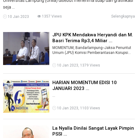
Universitas Lampung (Unila) disebut menerima suap dan gratifikasi
seja ...
1357 Views
Selengkapnya
10 Jan 2023
JPU KPK Mendakwa Heryandi dan M.
Basri Terima Rp3,4 Miliar ...
MOMENTUM, Bandarlampung--Jaksa Penuntut
Umum (JPU) Komisi Pemberantasan Korupsi
(KPK) mendakwa Heryandi dan M. Basri
menerima ...
10 Jan 2023, 1379 Views
HARIAN MOMENTUM EDISI 10
JANUARI 2023 ...
...
10 Jan 2023, 1103 Views
La Nyalla Dinilai Sangat Layak Pimpin
PSSI ...