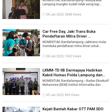
MOMENTUM, Bandarlampung-- Masyarakat
Lampung mungkin sudah tidak asing lagi
dengan lagu “Cak Culay Nabuy Nabuy”.Ya, lagu
...
08 Jan 2023, 3848 Views
Car Free Day, Jaki Trans Buka
Pendaftaran Mitra Driver ...
MOMENTUM, Bandarlampung--Jakitrans mulai
membuka pendaftaran mitra driver untuk
memperkuat armadanya baik Jakride maupun
Jakc ...
08 Jan 2023, 1042 Views
LKMM-TD IIB Darmajaya Hadirkan
Kabid Humas Polda Lampung dan
Dand ...
MOMENTUM, Bandarlampung -- Badan Eksekutif
Mahasiswa (BEM) Institut Informatika dan
Bisnis (IIB) Darmajaya mengadakan Latihan ...
05 Jan 2023, 899 Views
Kejati Bantah Kabar OTT PAM SDO