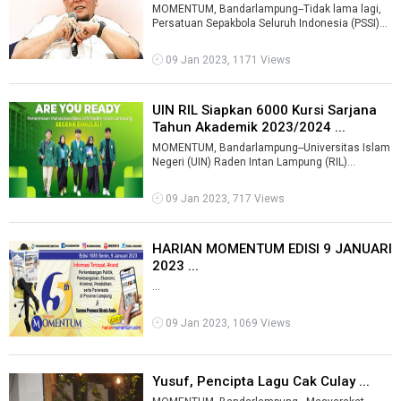
MOMENTUM, Bandarlampung--Tidak lama lagi,
Persatuan Sepakbola Seluruh Indonesia (PSSI)
akan menggelar Kongres Luar Biasa (KLB ...
09 Jan 2023, 1171 Views
UIN RIL Siapkan 6000 Kursi Sarjana
Tahun Akademik 2023/2024 ...
MOMENTUM, Bandarlampung--Universitas Islam
Negeri (UIN) Raden Intan Lampung (RIL)
menyediakan kuota penerimaan mahasiswa
baru ...
09 Jan 2023, 717 Views
HARIAN MOMENTUM EDISI 9 JANUARI
2023 ...
...
09 Jan 2023, 1069 Views
Yusuf, Pencipta Lagu Cak Culay ...