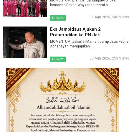
MOMENTUM, Blambanganumpu--Tongkat
komando Polres Waykanan resmi b ...
05 Agu 2026, 245 Views
Hukum
Eks Jampidsus Ajukan 2
Praperadilan ke PN Jak ...
MOMENTUM, Jakarta--Mantan Jampidsus Febrie
Adriansyah mengajukan ...
05 Agu 2026, 253 Views
Hukum