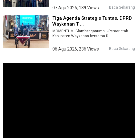
07 Agu 2026, 189 Views
Baca Sekarang
Tiga Agenda Strategis Tuntas, DPRD
Waykanan T ...
MOMENTUM, Blambanganumpu--Pemerintah
Kabupaten Waykanan bersama D ...
06 Agu 2026, 236 Views
Baca Sekarang