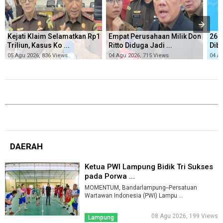
Kejati Klaim Selamatkan Rp1
Empat Perusahaan Milik Don
26 
Triliun, Kasus Ko ...
Ritto Diduga Jadi ...
Dibe
05 Agu 2026, 836 Views
04 Agu 2026, 715 Views
04 A
DAERAH
Ketua PWI Lampung Bidik Tri Sukses
pada Porwa ...
MOMENTUM, Bandarlampung--Persatuan
Wartawan Indonesia (PWI) Lampu ...
08 Agu 2026, 199 Views
Lampung