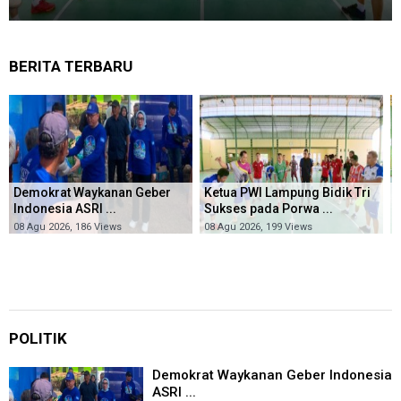
BERITA TERBARU
Demokrat Waykanan Geber
Ketua PWI Lampung Bidik Tri
Indonesia ASRI ...
Sukses pada Porwa ...
K
08 Agu 2026, 186 Views
08 Agu 2026, 199 Views
0
POLITIK
Demokrat Waykanan Geber Indonesia
ASRI ...