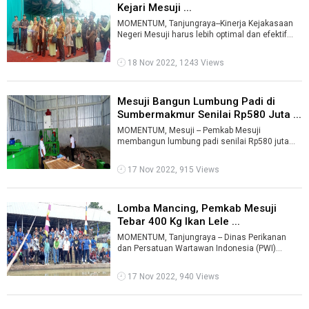
Kejari Mesuji ...
MOMENTUM, Tanjungraya--Kinerja Kejakasaan
Negeri Mesuji harus lebih optimal dan efektif
dalam memberikan pelayanan penegakan ...
18 Nov 2022, 1243 Views
Mesuji Bangun Lumbung Padi di
Sumbermakmur Senilai Rp580 Juta ...
MOMENTUM, Mesuji -- Pemkab Mesuji
membangun lumbung padi senilai Rp580 juta
untuk gabungan kelompok tani (gapoktan) di
Desa S ...
17 Nov 2022, 915 Views
Lomba Mancing, Pemkab Mesuji
Tebar 400 Kg Ikan Lele ...
MOMENTUM, Tanjungraya -- Dinas Perikanan
dan Persatuan Wartawan Indonesia (PWI)
Kabupaten Mesuji menggelar lomba mancing di
T ...
17 Nov 2022, 940 Views