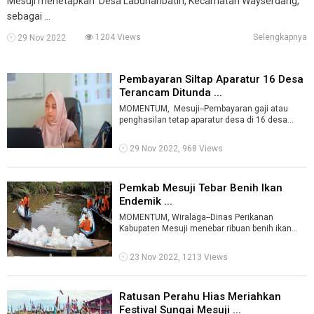
Mesuji menetapkan Desa Labuhanbatin, Kecamatan Wayserdang,
sebagai ...
1204 Views
Selengkapnya
29 Nov 2022
Pembayaran Siltap Aparatur 16 Desa
Terancam Ditunda ...
MOMENTUM, Mesuji--Pembayaran gaji atau
penghasilan tetap aparatur desa di 16 desa
pada empat kecamatan di Kabupaten Mes ...
29 Nov 2022, 968 Views
Pemkab Mesuji Tebar Benih Ikan
Endemik ...
MOMENTUM, Wiralaga--Dinas Perikanan
Kabupaten Mesuji menebar ribuan benih ikan
endemik di kawasan wisata Sungai Kabung,
Rabu ...
23 Nov 2022, 1213 Views
Ratusan Perahu Hias Meriahkan
Festival Sungai Mesuji ...