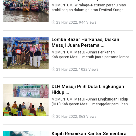
MOMENTUM, Wiralaga--Ratusan perahu hias
ambil bagian dalam gelaran Festival Sungai
Mesuji. Festival yang menjadi rangkaian ke ...
23 Nov 2022, 944 Views
Lomba Bazar Harkanas, Diskan
Mesuji Juara Pertama ...
MOMENTUM, Mesuji--Dinas Perikanan
Kabupaten Mesuji meraih juara pertama lomba
bazar Hari Ikan Nasional (Harkanas) ke-9 tahun.
...
21 Nov 2022, 1022 Views
DLH Mesuji Pilih Duta Lingkungan
Hidup ...
MOMENTUM, Mesuji--Dinas Lingkungan Hidup
(DLH) Kabupaten Mesuji menggelar pemilihan
Duta Lingkungan Hidup terbaik tahun 2022. ...
20 Nov 2022, 863 Views
Kajati Resmikan Kantor Sementara