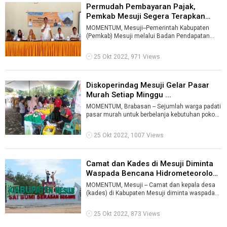
Permudah Pembayaran Pajak,
Pemkab Mesuji Segera Terapkan
Aplikasi ...
MOMENTUM, Mesuji--Pemerintah Kabupaten
(Pemkab) Mesuji melalui Badan Pendapatan
Daerah (Bapenda) setempat menyosialisasi apli
...
25 Okt 2022, 971 Views
Diskoperindag Mesuji Gelar Pasar
Murah Setiap Minggu ...
MOMENTUM, Brabasan -- Sejumlah warga padati
pasar murah untuk berbelanja kebutuhan pokok
dengan harga miring di halaman Kejak ...
25 Okt 2022, 1007 Views
Camat dan Kades di Mesuji Diminta
Waspada Bencana Hidrometeorolog
...
MOMENTUM, Mesuji -- Camat dan kepala desa
(kades) di Kabupaten Mesuji diminta waspada
bencana alam hidrometeorologi. Kepala B ...
25 Okt 2022, 873 Views