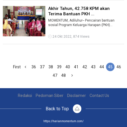
Akhir Tahun, 42.758 KPM akan
Terima Bantuan PKH ...
MOMENTUM, Adiluhur-- Pencairan bantuan
sosial Program Keluarga Harapan (PKH)
mencapai 42.758 keluarga penerima manfaat
(KPM) ...
24 Okt 2022, 874 Views
First
36
37
38
39
40
41
42
43
44
45
46
47
48
Redaksi
Pedoman Siber
Disclaimer
Contact Us
Back to Top
https://harianmomentum.com/