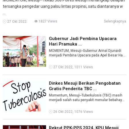
tersangka pengedar uang palsu lintas propinsi, satu diantaranya w
...
1827 Views
Selengkapnya
27 Okt 2022
Gubernur Jadi Pembina Upacara
Hari Pramuka ...
MOMENTUM, Mesuji--Gubernur Arinal Djunaidi
menjadi Pembina Upacara pada Apel Besar Hari
Pramuka ke-61 Tingkat Daerah Lampung, ...
27 Okt 2022, 1011 Views
Dinkes Mesuji Berikan Pengobatan
Gratis Penderita TBC ...
Momentum, Mesuji--Tuberkulosis (TBC) masih
menjadi salah satu penyakit menular bebahaya.
Diperlukan upaya serius untuk meneka ...
26 Okt 2022, 1076 Views
Rekrut PPK-PPS 2024, KPU Mesuji