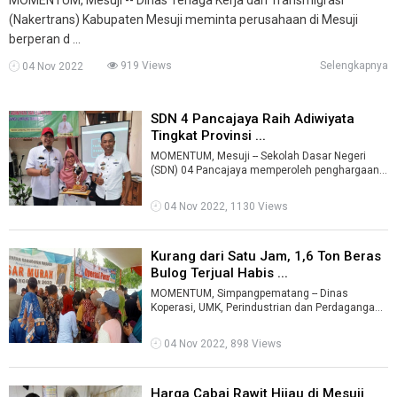
(Nakertrans) Kabupaten Mesuji meminta perusahaan di Mesuji
berperan d ...
919 Views
Selengkapnya
04 Nov 2022
SDN 4 Pancajaya Raih Adiwiyata
Tingkat Provinsi ...
MOMENTUM, Mesuji -- Sekolah Dasar Negeri
(SDN) 04 Pancajaya memperoleh penghargaan
Adiwiyata 2022 tingkat Provinsi Lampung.Pi ...
04 Nov 2022, 1130 Views
Kurang dari Satu Jam, 1,6 Ton Beras
Bulog Terjual Habis ...
MOMENTUM, Simpangpematang -- Dinas
Koperasi, UMK, Perindustrian dan Perdagangan
(Koperindag) Kabupaten Mesuji kembali
menggel ...
04 Nov 2022, 898 Views
Harga Cabai Rawit Hijau di Mesuji