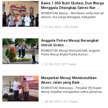
Bawa 1.000 Butir Ekstasi, Dua Warga
Menggala Ditangkap Satres Nar ...
MOMENTUM, Mesuji -- Membawa seribu butir pil
ekstasi, dua warga Menggala, Kabupaten
Tulangbawang, ditangkap Satuan Reserse Na ...
01 Nov 2022, 1250 Views
Anggota Polres Mesuji Berangkat
Umroh Gratis ...
MOMENTUM, Mesuji--Bernasib baik, anggota
Polres Mesuji Bripka Franky Burhan
mendapatkan reward ke tanah suci untuk
melaksanak ...
31 Okt 2022, 877 Views
Masyarkat Mesuji Membutuhkan
Akses Jalan yang Baik ...
MOMENTUM, Mekarjaya -- Penjabat (Pj) Bupati
Mesuji Sulpakar mengatakan sektor pertanian di
wilayahnya terus berkembang dan se ...
28 Okt 2022, 1317 Views