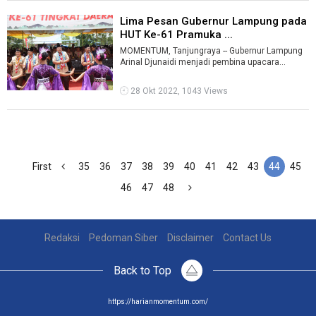
Lima Pesan Gubernur Lampung pada
HUT Ke-61 Pramuka ...
MOMENTUM, Tanjungraya -- Gubernur Lampung
Arinal Djunaidi menjadi pembina upacara
peringatan Hari Pramuka ke-61 di lapangan D ...
28 Okt 2022, 1043 Views
First
35
36
37
38
39
40
41
42
43
44
45
46
47
48
Redaksi
Pedoman Siber
Disclaimer
Contact Us
Back to Top
https://harianmomentum.com/