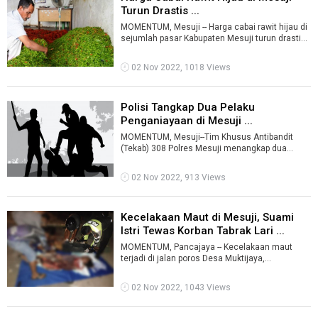
Turun Drastis ...
MOMENTUM, Mesuji -- Harga cabai rawit hijau di
sejumlah pasar Kabupaten Mesuji turun drastis.
Dari sekitar Rp70 ribu menjadi ...
02 Nov 2022, 1018 Views
Polisi Tangkap Dua Pelaku
Penganiayaan di Mesuji ...
MOMENTUM, Mesuji--Tim Khusus Antibandit
(Tekab) 308 Polres Mesuji menangkap dua
orang yang diduga pelaku penganiaya pekerja d
...
02 Nov 2022, 913 Views
Kecelakaan Maut di Mesuji, Suami
Istri Tewas Korban Tabrak Lari ...
MOMENTUM, Pancajaya -- Kecelakaan maut
terjadi di jalan poros Desa Muktijaya,
Kecamatan Pancajaya, Kabupaten Mesuji,
Selasa, ...
02 Nov 2022, 1043 Views