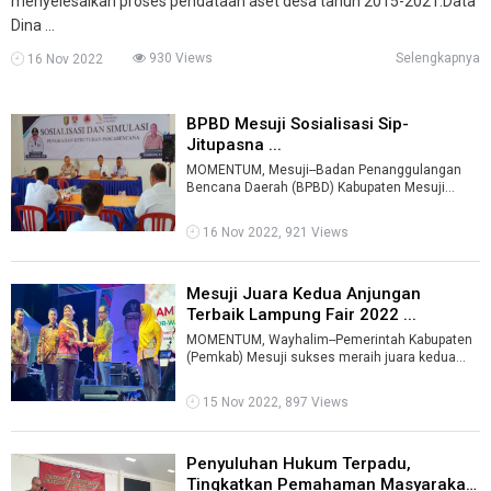
menyelesaikan proses pendataan aset desa tahun 2015-2021.Data
Dina ...
930 Views
Selengkapnya
16 Nov 2022
BPBD Mesuji Sosialisasi Sip-
Jitupasna ...
MOMENTUM, Mesuji--Badan Penanggulangan
Bencana Daerah (BPBD) Kabupaten Mesuji
menyelenggarakan Sosialisasi dan Simulasi
Aplik ...
16 Nov 2022, 921 Views
Mesuji Juara Kedua Anjungan
Terbaik Lampung Fair 2022 ...
MOMENTUM, Wayhalim--Pemerintah Kabupaten
(Pemkab) Mesuji sukses meraih juara kedua
Anjungan Terbaik Produk Kerajinan, Usaha M ...
15 Nov 2022, 897 Views
Penyuluhan Hukum Terpadu,
Tingkatkan Pemahaman Masyarakat