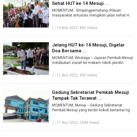
Sehat HUT ke 14 Mesuji ...
MOMENTUM, Simpangpematang--Ribuan
masyarakat antusias mengikuti jalan sehat HUT
ke 14 Kabupaten Mesuji. Peserta jalan s ...
13 Nov 2022, 890 Views
Jelang HUT ke-14 Mesuji, Digelar
Doa Bersama ...
MOMENTUM, Wiralaga -- Jajaran Pemkab Mesuji
melakukan ziarah ke makam tokoh pendiri
Mesuji, Pangeran Mat Ali, di Desa Wiralag ...
11 Nov 2022, 905 Views
Gedung Sekretariat Pemkab Mesuji
Tampak Tak Terawat ...
MOMENTUM, Mesuji -- Gedung Sekretariat
Pemkab Mesuji yang berdiri kokoh berlantai tiga,
tampak tak terawat. Cat warna biru di ...
11 Nov 2022, 1049 Views