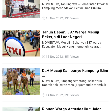
...
MOMENTUM, Tanjungraya -- Pemerintah Provinsi
Lampung mengadakan Penyuluhan Hukum
Terpadu di Kabupaten Mesuji. Antara lain, me ...
15 Nov 2022, 933 Views
Tahun Depan, 387 Warga Mesuji
Bekerja di Luar Negeri ...
MOMENTUM, Mesuji -- Sebanyak 387 warga
Kabupaten Mesuji yang memenuhi syarat
registrasi kerja di luar negeri. Mereka akan ber ...
15 Nov 2022, 851 Views
DLH Mesuji Kampanye Kampung Iklim
...
MOMENTUM, Simpangpematang--Sekertaris
Daerah Kabupaten Mesuji Syamsudin membuka
kegiatan sosialisasi sekaligus melakukan pena
...
14 Nov 2022, 893 Views
Ribuan Warga Antusias Ikut Jalan