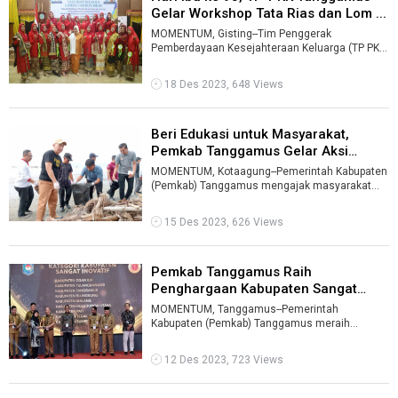
Gelar Workshop Tata Rias dan Lom ...
MOMENTUM, Gisting--Tim Penggerak
Pemberdayaan Kesejahteraan Keluarga (TP PKK)
Kabupaten Tanggamus menyelenggarakan
Workshop T ...
18 Des 2023, 648 Views
Beri Edukasi untuk Masyarakat,
Pemkab Tanggamus Gelar Aksi
Bersih ...
MOMENTUM, Kotaagung--Pemerintah Kabupaten
(Pemkab) Tanggamus mengajak masyarakat
lebih peduli terhadap lingkungan. Sehingga k ...
15 Des 2023, 626 Views
Pemkab Tanggamus Raih
Penghargaan Kabupaten Sangat
Inovatif ...
MOMENTUM, Tanggamus--Pemerintah
Kabupaten (Pemkab) Tanggamus meraih
penghargaan sebagai kabupaten sangat
inovatif.Penghargaan ...
12 Des 2023, 723 Views