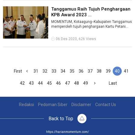
Tanggamus Raih Tujuh Penghargaan
KPB Award 2023 ...
MOMENTUM, Kotaagung--Kabupaten Tanggamus
memperoleh tujuh penghargaan Kartu Petani
Berjaya (KPB) Award 2023 dari Pemerintah P ...
06 Des 2023, 626 Views
First
31
32
33
34
35
36
37
38
39
40
41
42
43
44
45
46
47
48
49
Last
Redaksi
Pedoman Siber
Disclaimer
Contact Us
Back to Top
https://harianmomentum.com/