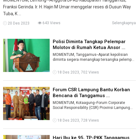
Franksi Gerinda. Ir. H. Hajin M Umar menggelar reses di Dusun Way
Tuba, K ...
643 Views
Selengkapnya
20 Des 2023
Polisi Diminta Tangkap Pelempar
Molotov di Rumah Ketua Ansor ...
MOMENTUM, Tanggamus--Aparat kepolisian
diminta segera menangkap tersangka pelempar
bom molotov di kediaman Ketua Gerakan Pemu
...
18 Des 2023, 702 Views
Forum CSR Lampung Bantu Korban
Bencana di Tanggamus ...
MOMENTUM, Kotaagung--Forum Corporate
Social Responsibility (CSR) Provinsi Lampung
memberikan bantuan untuk masyarakat korban
...
18 Des 2023, 728 Views
Hari Ibu ke 95, TP-PKK Tanggamus