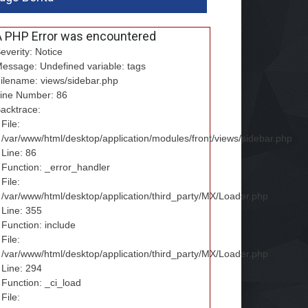
A PHP Error was encountered
everity: Notice
essage: Undefined variable: tags
ilename: views/sidebar.php
ine Number: 86
acktrace:
File:
/var/www/html/desktop/application/modules/front/views/sidebar.php
Line: 86
Function: _error_handler
File:
/var/www/html/desktop/application/third_party/MX/Loader.php
Line: 355
Function: include
File:
/var/www/html/desktop/application/third_party/MX/Loader.php
Line: 294
Function: _ci_load
File: