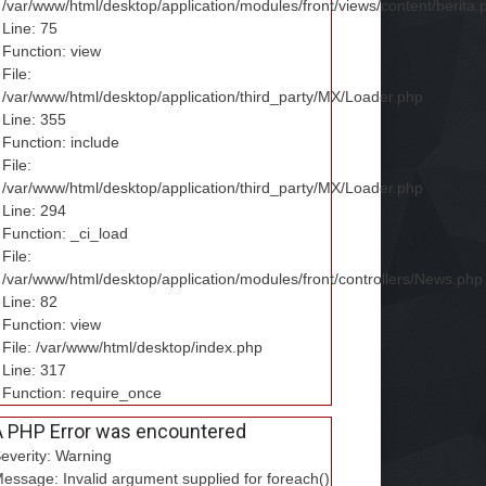
/var/www/html/desktop/application/modules/front/views/content/berita.
Line: 75
Function: view
File:
/var/www/html/desktop/application/third_party/MX/Loader.php
Line: 355
Function: include
File:
/var/www/html/desktop/application/third_party/MX/Loader.php
Line: 294
Function: _ci_load
File:
/var/www/html/desktop/application/modules/front/controllers/News.php
Line: 82
Function: view
File: /var/www/html/desktop/index.php
Line: 317
Function: require_once
A PHP Error was encountered
everity: Warning
essage: Invalid argument supplied for foreach()