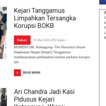
Kejari Tanggamus
Limpahkan Tersangka
S
M
Korupsi BOKB
F
L
B
Hukum
07 Mar 2023, 953 Views
MOMENTUM, Kotaagung--Tim Penuntut Umum
Kejaksaan Negeri (Kejari) Tanggamus
melaksanakan pelimpahan berkas perkara korupsi
tah. . . .
READ MORE
Ari Chandra Jadi Kasi
Pidusus Kejari