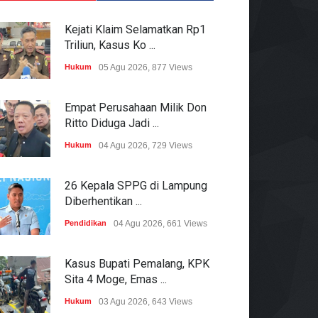
Kejati Klaim Selamatkan Rp1
Triliun, Kasus Ko ...
Hukum
05 Agu 2026, 877 Views
Empat Perusahaan Milik Don
Ritto Diduga Jadi ...
Hukum
04 Agu 2026, 729 Views
26 Kepala SPPG di Lampung
Diberhentikan ...
Pendidikan
04 Agu 2026, 661 Views
Kasus Bupati Pemalang, KPK
Sita 4 Moge, Emas ...
Hukum
03 Agu 2026, 643 Views