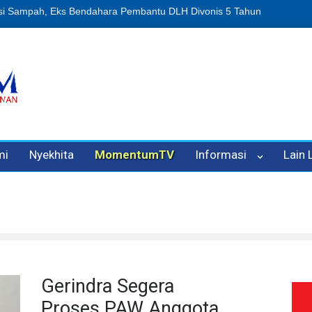
n Oleh Oknum Kadis, Kuasa Hukum Pelapor Desak Polisi Tetapkan P
mi
Nyekhita
MomentumTV
Informasi
Lain
Gerindra Segera
Proses PAW Anggota