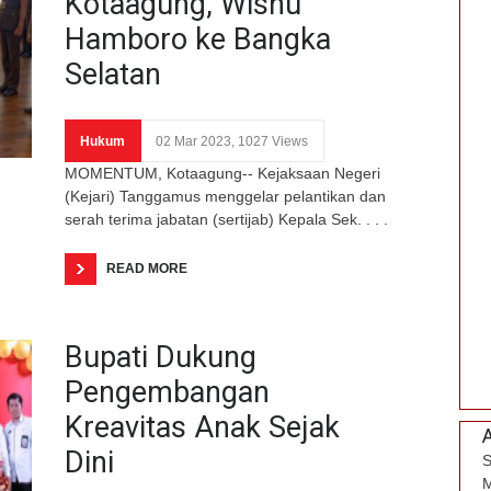
Kotaagung, Wisnu
Hamboro ke Bangka
Selatan
Hukum
02 Mar 2023, 1027 Views
MOMENTUM, Kotaagung-- Kejaksaan Negeri
(Kejari) Tanggamus menggelar pelantikan dan
serah terima jabatan (sertijab) Kepala Sek. . . .
READ MORE
Bupati Dukung
Pengembangan
Kreavitas Anak Sejak
Dini
S
M