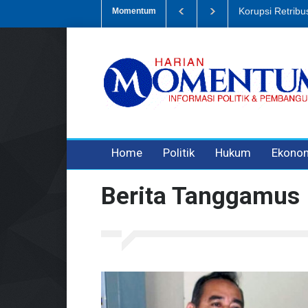
Dugaan Penipua
Momentum
3 years ago
3 years ago
Home
Politik
Hukum
Ekono
Berita Tanggamus