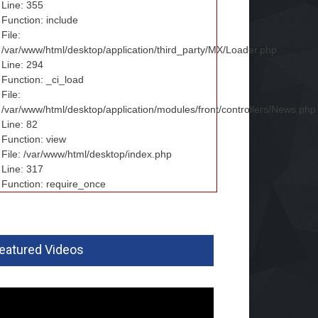
Line: 355
Function: include
File:
/var/www/html/desktop/application/third_party/MX/Loader.php
Line: 294
Function: _ci_load
File:
/var/www/html/desktop/application/modules/front/controllers/News.php
Line: 82
Function: view
File: /var/www/html/desktop/index.php
Line: 317
Function: require_once
eatured Videos