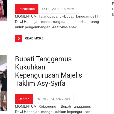
F
L
Pendidikan
15 Feb 2023, 800 Views
B
MOMENTUM, Talangpadang--Bupati Tanggamus Hj
Dewi Handajani mendukung dan memberikan ruang
untuk pengembangan kreativitas anak. . . .
READ MORE
Bupati Tanggamus
Kukuhkan
Kepengurusan Majelis
Taklim Asy-Syifa
Daerah
15 Feb 2023, 726 Views
MOMENTUM, Kotaagung -- Bupati Tanggamus
Dewi Handajani menghukuhkan kepengurusan