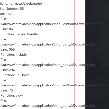
ilename: views/sidebar.php
ine Number: 86
acktrace:
File:
/var/www/html/desktop/application/modules/front/views/sidebar.php
Line: 86
Function: _error_handler
File:
/var/www/html/desktop/application/third_party/MX/Loader.php
Line: 355
Function: include
File:
/var/www/html/desktop/application/third_party/MX/Loader.php
Line: 294
Function: _ci_load
File:
/var/www/html/desktop/application/modules/front/views/content/berita.
Line: 75
Function: view
File:
/var/www/html/desktop/application/third_party/MX/Loader.php