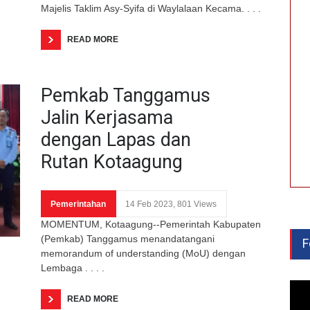
Majelis Taklim Asy-Syifa di Waylalaan Kecama. . . .
READ MORE
Pemkab Tanggamus
Jalin Kerjasama
dengan Lapas dan
Rutan Kotaagung
Pemerintahan
14 Feb 2023, 801 Views
MOMENTUM, Kotaagung--Pemerintah Kabupaten
(Pemkab) Tanggamus menandatangani
F
memorandum of understanding (MoU) dengan
Lembaga . . . .
READ MORE