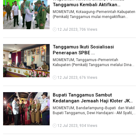
Tanggamus Kembali Aktifkan
Satlinmas ...
MOMENTUM, Kotaagung--Pemerintah Kabupaten
(Pemkab) Tanggamus mulai mengaktifkan
kembali Satuan Perlindungan Masyarakat (Satli
...
12 Jul 2023, 706 Views
Tanggamus Ikuti Sosialisasi
Penerapan SPBE ...
MOMENTUM, Tanggamus--Pemerintah
Kabupaten (Pemkab) Tanggamus melalui Dinas
Komunikasi dan Informatika (Kominfo)
mengikuti sos ...
12 Jul 2023, 676 Views
Bupati Tanggamus Sambut
Kedatangan Jemaah Haji Kloter JKG-
19 ...
MOMENTUM, Bandarlampung--Bupati dan Wakil
Bupati Tanggamus, Dewi Handajani - AM Syafií,
menyambut kedatangan jemaah ha ...
12 Jul 2023, 934 Views