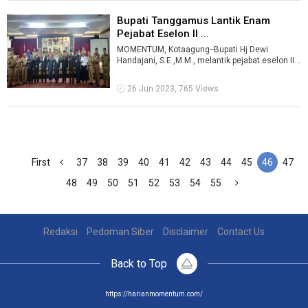
Bupati Tanggamus Lantik Enam
Pejabat Eselon II ...
MOMENTUM, Kotaagung--Bupati Hj Dewi
Handajani, S.E.,M.M., melantik pejabat eselon II
untuk jabatan tinggi pratama di jajaran ...
26 Jun 2023, 765 Views
First
37
38
39
40
41
42
43
44
45
46
47
48
49
50
51
52
53
54
55
Redaksi
Pedoman Siber
Disclaimer
Contact Us
Back to Top
https://harianmomentum.com/