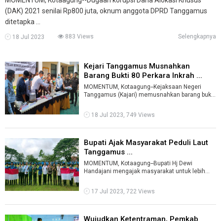
(DAK) 2021 senilai Rp800 juta, oknum anggota DPRD Tanggamus
ditetapka ...
883 Views
Selengkapnya
18 Jul 2023
Kejari Tanggamus Musnahkan
Barang Bukti 80 Perkara Inkrah ...
MOMENTUM, Kotaagung--Kejaksaan Negeri
Tanggamus (Kajari) memusnahkan barang bukti
yang sudah mempunyai hukum tetap (inkrah) d
...
18 Jul 2023, 749 Views
Bupati Ajak Masyarakat Peduli Laut
Tanggamus ...
MOMENTUM, Kotaagung--Bupati Hj Dewi
Handajani mengajak masyarakat untuk lebih
peduli terhadap kebersihan laut di wilayah Kabu
...
17 Jul 2023, 722 Views
Wujudkan Ketentraman, Pemkab