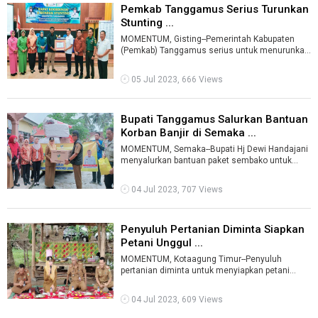
Pemkab Tanggamus Serius Turunkan
Stunting ...
MOMENTUM, Gisting--Pemerintah Kabupaten
(Pemkab) Tanggamus serius untuk menurunkan
stunting atau gangguan pertumbuhan yang di ...
05 Jul 2023, 666 Views
Bupati Tanggamus Salurkan Bantuan
Korban Banjir di Semaka ...
MOMENTUM, Semaka--Bupati Hj Dewi Handajani
menyalurkan bantuan paket sembako untuk
korban banjir di Kecamatan Semaka Kabupate ...
04 Jul 2023, 707 Views
Penyuluh Pertanian Diminta Siapkan
Petani Unggul ...
MOMENTUM, Kotaagung Timur--Penyuluh
pertanian diminta untuk menyiapkan petani
unggul di Kabupaten Tanggamus."Dengan petani
un ...
04 Jul 2023, 609 Views