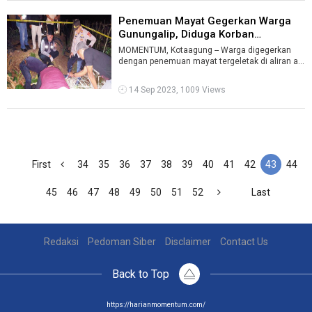
Penemuan Mayat Gegerkan Warga
Gunungalip, Diduga Korban
Pembunuha ...
MOMENTUM, Kotaagung -- Warga digegerkan
dengan penemuan mayat tergeletak di aliran air
siring perkebunan di Pekon Sukabanjar ...
14 Sep 2023, 1009 Views
First
34
35
36
37
38
39
40
41
42
43
44
45
46
47
48
49
50
51
52
Last
Redaksi
Pedoman Siber
Disclaimer
Contact Us
Back to Top
https://harianmomentum.com/