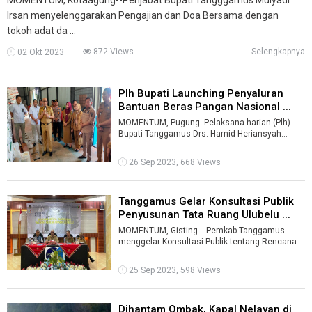
Irsan menyelenggarakan Pengajian dan Doa Bersama dengan
tokoh adat da ...
872 Views
Selengkapnya
02 Okt 2023
Plh Bupati Launching Penyaluran
Bantuan Beras Pangan Nasional ...
MOMENTUM, Pugung--Pelaksana harian (Plh)
Bupati Tanggamus Drs. Hamid Heriansyah
Lubis, melaunching penyaluran bantuan beras p
...
26 Sep 2023, 668 Views
Tanggamus Gelar Konsultasi Publik
Penyusunan Tata Ruang Ulubelu ...
MOMENTUM, Gisting -- Pemkab Tanggamus
menggelar Konsultasi Publik tentang Rencana
Detail Tata Ruang Wilayah Perencanaan Ulube ...
25 Sep 2023, 598 Views
Dihantam Ombak, Kapal Nelayan di