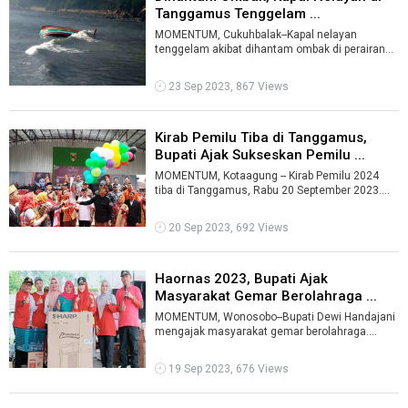
Tanggamus Tenggelam ...
MOMENTUM, Cukuhbalak--Kapal nelayan
tenggelam akibat dihantam ombak di perairan
Laut Teluk Semaka, Cukuhbalak, Kabupaten Tang
...
23 Sep 2023, 867 Views
Kirab Pemilu Tiba di Tanggamus,
Bupati Ajak Sukseskan Pemilu ...
MOMENTUM, Kotaagung -- Kirab Pemilu 2024
tiba di Tanggamus, Rabu 20 September 2023.
Penyerahan bendera kirab dipusatkan di Ge ...
20 Sep 2023, 692 Views
Haornas 2023, Bupati Ajak
Masyarakat Gemar Berolahraga ...
MOMENTUM, Wonosobo--Bupati Dewi Handajani
mengajak masyarakat gemar berolahraga.
Ajakan itu disampaikan bupati Tanggamus saat
...
19 Sep 2023, 676 Views