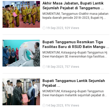
Akhir Masa Jabatan, Bupati Lantik
Sejumlah Pejabat di Tanggamus ...
MOMENTUM, Tanggamus--Diakhir masa jabatan
kepala daerah periode 2018--2023, Bupati Hj.
Dewi Handajani melantik sejumlah pegaw ...
19 Sep 2023, 929 Views
Bupati Tanggamus Resmikan Tiga
Fasilitas Baru di RSUD Batin Mangu ...
MOMENTUM, Kotaagung--Bupati Tanggamus Hj
Dewi Handajani SE meresmikan tiga fasilitas
baru RSUD Batin Mangunang Kotaagung, Sen ...
18 Sep 2023, 757 Views
Bupati Tanggamus Lantik Sejumlah
Pejabat ...
MOMENTUM, Kotaagung--Bupati Tanggamus
Dewi Handajani melantik sejumlah pejabat di
lingkup pemkab setempat, Kamis (14-9-2023). ...
14 Sep 2023, 976 Views