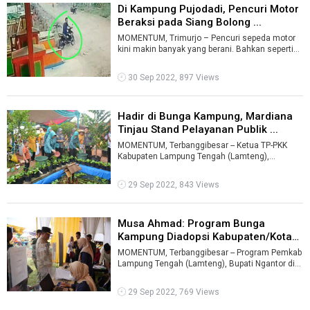
Di Kampung Pujodadi, Pencuri Motor
Beraksi pada Siang Bolong ...
MOMENTUM, Trimurjo – Pencuri sepeda motor
kini makin banyak yang berani. Bahkan seperti
menatang. Melakukan aksi kriminal p ...
30 Sep 2022, 897 Views
Hadir di Bunga Kampung, Mardiana
Tinjau Stand Pelayanan Publik ...
MOMENTUM, Terbanggibesar -- Ketua TP-PKK
Kabupaten Lampung Tengah (Lamteng),
Mardiana Musa Ahmad menghadiri pembukaan
program ...
29 Sep 2022, 843 Views
Musa Ahmad: Program Bunga
Kampung Diadopsi Kabupaten/Kota
di Indo ...
MOMENTUM, Terbanggibesar -- Program Pemkab
Lampung Tengah (Lamteng), Bupati Ngantor di
Kampung (Bunga Kampung), kembali dilak ...
29 Sep 2022, 769 Views