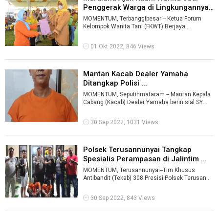
Penggerak Warga di Lingkungannya
...
MOMENTUM, Terbanggibesar -- Ketua Forum
Kelompok Wanita Tani (FKWT) Berjaya
Kabupaten Lampung Tengah (Lamteng)
Mardiana Musa ...
01 Okt 2022, 846 Views
Mantan Kacab Dealer Yamaha
Ditangkap Polisi ...
MOMENTUM, Seputihmataram -- Mantan Kepala
Cabang (Kacab) Dealer Yamaha berinisial SY
(36) warga Kampung Kotagajah Timur, Keca ...
30 Sep 2022, 1031 Views
Polsek Terusannunyai Tangkap
Spesialis Perampasan di Jalintim ...
MOMENTUM, Terusannunyai--Tim Khusus
Antibandit (Tekab) 308 Presisi Polsek Terusan
Nunyai, Polres Lampung Tengah (Lamteng), me
...
30 Sep 2022, 843 Views