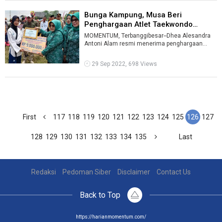
Bunga Kampung, Musa Beri
Penghargaan Atlet Taekwondo
Berprestasi ...
MOMENTUM, Terbanggibesar--Dhea Alesandra
Antoni Alam resmi menerima penghargaan
sebagai atlet berprestasi dari Bupati Lampung ...
29 Sep 2022, 698 Views
First
117
118
119
120
121
122
123
124
125
126
127
128
129
130
131
132
133
134
135
Last
Redaksi
Pedoman Siber
Disclaimer
Contact Us
Back to Top
https://harianmomentum.com/