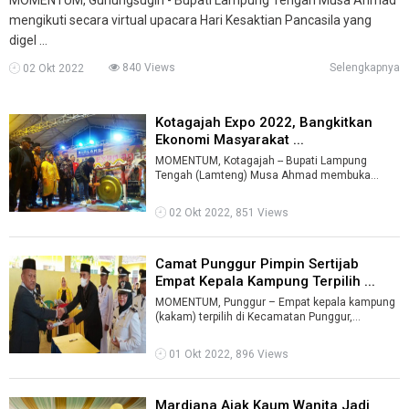
mengikuti secara virtual upacara Hari Kesaktian Pancasila yang
digel ...
840 Views
Selengkapnya
02 Okt 2022
Kotagajah Expo 2022, Bangkitkan
Ekonomi Masyarakat ...
MOMENTUM, Kotagajah -- Bupati Lampung
Tengah (Lamteng) Musa Ahmad membuka
Kotagajah Expo 2022 bertempat di Lapangan
Kotagajah ...
02 Okt 2022, 851 Views
Camat Punggur Pimpin Sertijab
Empat Kepala Kampung Terpilih ...
MOMENTUM, Punggur – Empat kepala kampung
(kakam) terpilih di Kecamatan Punggur,
Lampung Tengah (Lamteng) periode 2022-2028
...
01 Okt 2022, 896 Views
Mardiana Ajak Kaum Wanita Jadi