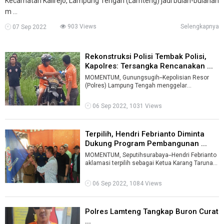
Kecamatan Kalirejo, Lampung Tengah (Lamteng) jadi bulan-bulanan
m ...
903 Views
Selengkapnya
07 Sep 2022
Rekonstruksi Polisi Tembak Polisi,
Kapolres: Tersangka Rencanakan ...
MOMENTUM, Gunungsugih--Kepolisian Resor
(Polres) Lampung Tengah menggelar
rekonstruksi kasus dugaan pembunuhan
terhadap AK (4 ...
06 Sep 2022, 1031 Views
Terpilih, Hendri Febrianto Diminta
Dukung Program Pembangunan ...
MOMENTUM, Seputihsurabaya--Hendri Febrianto
aklamasi terpilih sebagai Ketua Karang Taruna
Kecamatan Seputihsurabaya.Pemilihan ...
06 Sep 2022, 1084 Views
Polres Lamteng Tangkap Buron Curat
...