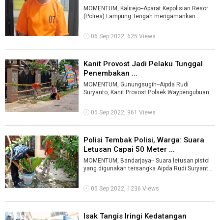
MOMENTUM, Kalirejo--Aparat Kepolisian Resor
(Polres) Lampung Tengah mengamankan
buronan pelaku pencurian dengan pemberatan
(c ...
06 Sep 2022, 625 Views
Kanit Provost Jadi Pelaku Tunggal
Penembakan ...
MOMENTUM, Gunungsugih--Aipda Rudi
Suryanto, Kanit Provost Polsek Waypengubuan
menjadi tersangka dan pelaku tunggal dalam
kasu ...
05 Sep 2022, 961 Views
Polisi Tembak Polisi, Warga: Suara
Letusan Capai 50 Meter ...
MOMENTUM, Bandarjaya-- Suara letusan pistol
yang digunakan tersangka Aipda Rudi Suryanto
terdengar hingga jarak 50 meter dari ...
05 Sep 2022, 1236 Views
Isak Tangis Iringi Kedatangan