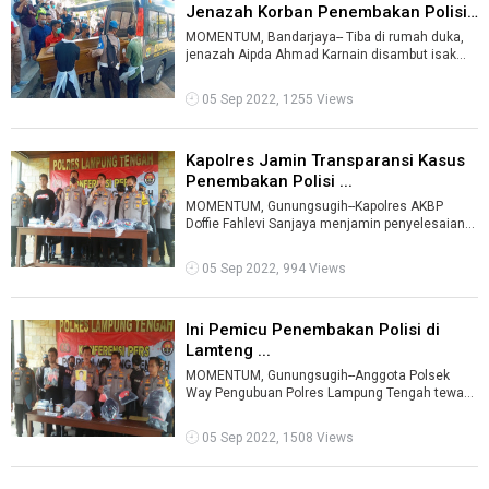
Jenazah Korban Penembakan Polisi
...
MOMENTUM, Bandarjaya-- Tiba di rumah duka,
jenazah Aipda Ahmad Karnain disambut isak
tangis ibu dan kedua anak korban.Pantaua ...
05 Sep 2022, 1255 Views
Kapolres Jamin Transparansi Kasus
Penembakan Polisi ...
MOMENTUM, Gunungsugih--Kapolres AKBP
Doffie Fahlevi Sanjaya menjamin penyelesaian
kasus polisi tembak polisi dilaksanakan sec ...
05 Sep 2022, 994 Views
Ini Pemicu Penembakan Polisi di
Lamteng ...
MOMENTUM, Gunungsugih--Anggota Polsek
Way Pengubuan Polres Lampung Tengah tewas
ditembak rekan sekantornya lantaran dendam.
...
05 Sep 2022, 1508 Views