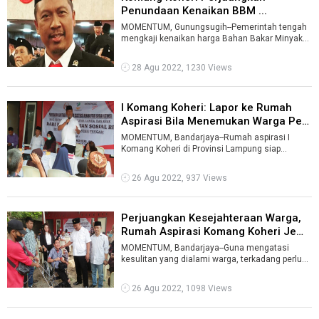
Penundaan Kenaikan BBM ...
MOMENTUM, Gunungsugih--Pemerintah tengah
mengkaji kenaikan harga Bahan Bakar Minyak
(BBM) jenis Pertalite. Sebelumnya, bebera ...
28 Agu 2022, 1230 Views
I Komang Koheri: Lapor ke Rumah
Aspirasi Bila Menemukan Warga Pen
...
MOMENTUM, Bandarjaya--Rumah aspirasi I
Komang Koheri di Provinsi Lampung siap
menampung keluhan dari masyarakat terkait
penya ...
26 Agu 2022, 937 Views
Perjuangkan Kesejahteraan Warga,
Rumah Aspirasi Komang Koheri Jem
...
MOMENTUM, Bandarjaya--Guna mengatasi
kesulitan yang dialami warga, terkadang perlu
adanya uluran tangan atau bantuan dari pih ...
26 Agu 2022, 1098 Views