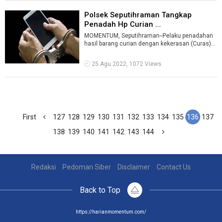
Polsek Seputihraman Tangkap
Penadah Hp Curian ...
MOMENTUM, Seputihraman--Pelaku penadahan
hasil barang curian dengan kekerasan (Curas)
berupa satu unit Hp merk Redmi 9 warna ...
25 Agu 2022, 1072 Views
First
127
128
129
130
131
132
133
134
135
136
137
138
139
140
141
142
143
144
Redaksi
Pedoman Siber
Disclaimer
Contact Us
Back to Top
https://harianmomentum.com/