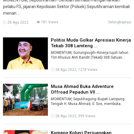
pelaku FS, jajaran Kepolisian Sektor (Polsek) Seputihraman kembali
menan ...
781 Views
Selengkapnya
28 Agu 2022
Politisi Muda Golkar Apresiasi Kinerja
Tekab 308 Lamteng ...
MOMENTUM, Gunungsugih--Kinerja tujuh tahun
Tim Khusus Anti Bandit (Tekab) 308 Satuan
Reserse Kriminal Polres Lampung Tengah d ...
28 Agu 2022, 1278 Views
Musa Ahmad Buka Adventure
Offroad Pepadun VII ...
MOMENTUM, Seputihagung--Bupati Lampung
Tengah H. Musa Ahmad, S. Sos, membuka
Adventure Offroad 4×4 Pepadun VII, di Taman
Tal ...
28 Agu 2022, 999 Views
Komang Koheri Perjuangkan