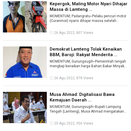
Kepergok, Maling Motor Nyari Dihajar
Massa di Lamteng ...
MOMENTUM, Padangratu--Pelaku pencuri motor
(Curanmor) nyaris dihajar massa setelah
kepergok dalam aksinya.Pria berinisial AU ...
26 Agu 2022, 807 Views
Demokrat Lamteng Tolak Kenaikan
BBM, Baroji: Rakyat Menderita ...
MOMENTUM, Gunungsugih--Pemerintah tengah
mengkaji kenaikan harga Bahan Bakar Minyak
(BBM) jenis Pertalite. Sebelumnya, bebera ...
26 Agu 2022, 878 Views
Musa Ahmad: Digitalisasi Bawa
Kemajuan Daerah ...
MOMENTUM, Gunungsugih--Bupati Lampung
Tengah (Lamteng), Musa Ahmad mengatakan
digitalisasi akan mendukung kemajuan
daerah.Hal ...
25 Agu 2022, 956 Views