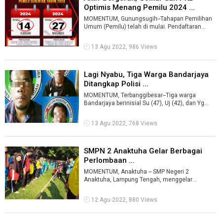
Optimis Menang Pemilu 2024 ...
MOMENTUM, Gunungsugih--Tahapan Pemilihan
Umum (Pemilu) telah di mulai. Pendaftaran
partai politik (Parpol) maupun verifikasi ...
13 Agu 2022, 986 Views
Lagi Nyabu, Tiga Warga Bandarjaya
Ditangkap Polisi ...
MOMENTUM, Terbanggibesar--Tiga warga
Bandarjaya berinisial Su (47), Uj (42), dan Yg
(32) dicokok Satuan Reserse Narkoba Polre ...
13 Agu 2022, 768 Views
SMPN 2 Anaktuha Gelar Berbagai
Perlombaan ...
MOMENTUM, Anaktuha -- SMP Negeri 2
Anaktuha, Lampung Tengah, menggelar
berbagai perlombaan menyambut HUT Ke-77
Kemerdekaan In ...
12 Agu 2022, 880 Views