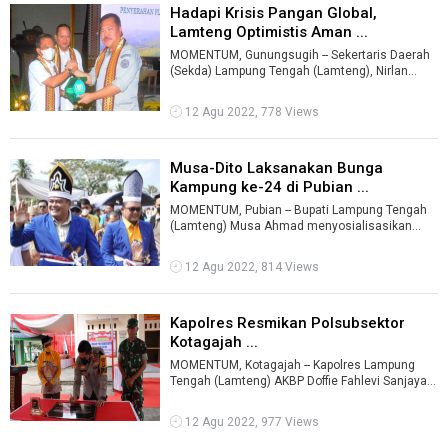
Hadapi Krisis Pangan Global,
Lamteng Optimistis Aman ...
MOMENTUM, Gunungsugih -- Sekertaris Daerah
(Sekda) Lampung Tengah (Lamteng), Nirlan
menyatakan optimistis terhadap pengelolaa ...
12 Agu 2022, 778 Views
Musa-Dito Laksanakan Bunga
Kampung ke-24 di Pubian ...
MOMENTUM, Pubian -- Bupati Lampung Tengah
(Lamteng) Musa Ahmad menyosialisasikan
sanitasi dengan menjaga kebersihan terutama
...
12 Agu 2022, 814 Views
Kapolres Resmikan Polsubsektor
Kotagajah ...
MOMENTUM, Kotagajah -- Kapolres Lampung
Tengah (Lamteng) AKBP Doffie Fahlevi Sanjaya
meresmikan Markas Komando (Mako) Polsubs
...
12 Agu 2022, 977 Views