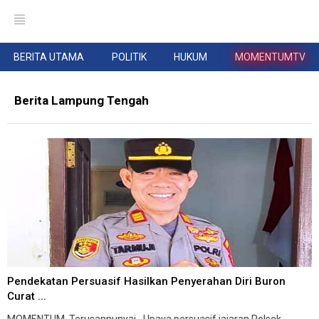
BERITA UTAMA
POLITIK
HUKUM
MOMENTUMTV
Berita Lampung Tengah
Pendekatan Persuasif Hasilkan Penyerahan Diri Buron
Curat ...
MOMENTUM, Terusannunyai--Upaya persuasif jajaran Polsek