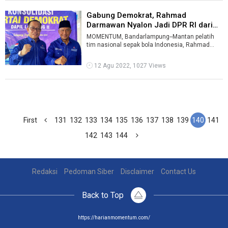
Gabung Demokrat, Rahmad
Darmawan Nyalon Jadi DPR RI dari
Lampung ...
MOMENTUM, Bandarlampung--Mantan pelatih
tim nasional sepak bola Indonesia, Rahmad
Darmawan terjun ke politik praktis. Bergabu ...
12 Agu 2022, 1027 Views
First
131
132
133
134
135
136
137
138
139
140
141
142
143
144
Redaksi
Pedoman Siber
Disclaimer
Contact Us
Back to Top
https://harianmomentum.com/