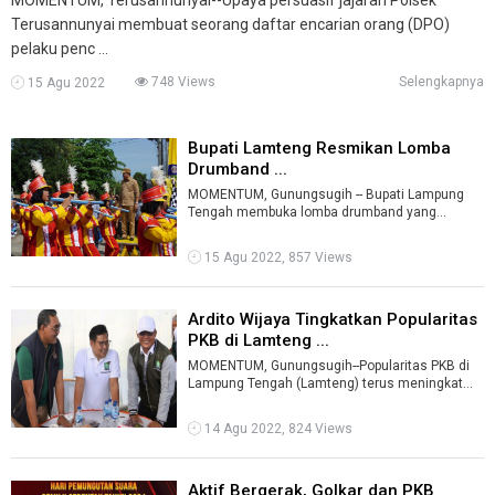
Terusannunyai membuat seorang daftar encarian orang (DPO)
pelaku penc ...
748 Views
Selengkapnya
15 Agu 2022
Bupati Lamteng Resmikan Lomba
Drumband ...
MOMENTUM, Gunungsugih -- Bupati Lampung
Tengah membuka lomba drumband yang
berlangsung di Kelurahan Gunungsugih, Senin
15 Agu ...
15 Agu 2022, 857 Views
Ardito Wijaya Tingkatkan Popularitas
PKB di Lamteng ...
MOMENTUM, Gunungsugih--Popularitas PKB di
Lampung Tengah (Lamteng) terus meningkat
menjekang Pemilihan Umum (Pemilu) 2024.Den
...
14 Agu 2022, 824 Views
Aktif Bergerak, Golkar dan PKB