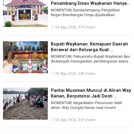
Penambang Emas Waykanan Hanya
Di ...
MOMENTUM, Bandarlampung--Pengadilan
Negeri Blambangan Umpu dijadwalkan
membacakan putusan terhadap 13 terdakwa
kasus tambang ...
03 Agu 2026, 376 Views
Bupati Waykanan: Kemajuan Daerah
Berawal dari Keluarga Kuat ...
MOMENTUM, Pakuanratu--Bupati Waykanan Ayu
Asalasiyah menegaskan, pembangunan daerah
tidak akan berhasil tanpa keluarga yang k ...
03 Agu 2026, 248 Views
Pantai Musiman Muncul di Aliran Way
Kanan, Berpotensi Jadi Desti ...
MOMENTUM, Negarabatin--Penurunan debit
aliran Way (sungai) Kanan saat musim
kemarau kembali membuka potensi wisata alam
...
03 Agu 2026, 341 Views