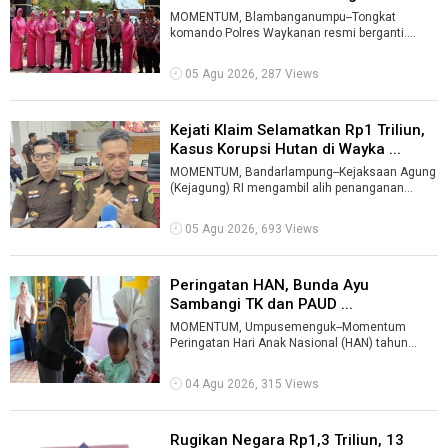
Interna ...
MOMENTUM, Blambanganumpu--Tongkat
komando Polres Waykanan resmi berganti.
Berdasarkan Surat Telegram Kapolri Nomor
ST/1584/VI ...
05 Agu 2026, 287 Views
Kejati Klaim Selamatkan Rp1 Triliun,
Kasus Korupsi Hutan di Wayka ...
MOMENTUM, Bandarlampung--Kejaksaan Agung
(Kejagung) RI mengambil alih penanganan
perkara dugaan korupsi penggunaan dan
pemanf ...
05 Agu 2026, 693 Views
Peringatan HAN, Bunda Ayu
Sambangi TK dan PAUD ...
MOMENTUM, Umpusemenguk--Momentum
Peringatan Hari Anak Nasional (HAN) tahun
2026, dimanfaatkan Bupati Waykanan Ayu
Asalasiyah ...
04 Agu 2026, 315 Views
Rugikan Negara Rp1,3 Triliun, 13