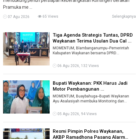
mendukung penuh persiapan keberangkatan Kontingen Gerakan
Pramuka me ...
65 Views
Selengkapnya
07 Agu 2026
Tiga Agenda Strategis Tuntas, DPRD
Waykanan Terima Usulan Dua Cal ...
MOMENTUM, Blambanganumpu--Pemerintah
Kabupaten Waykanan bersama DPRD
menuntaskan tiga agenda strategis dalam rapat
paripurna, ...
06 Agu 2026, 132 Views
Bupati Waykanan: PKK Harus Jadi
Motor Pembangunan ...
MOMENTUM, Buaybahuga--Bupati Waykanan
Ayu Asalasiyah membuka Monitoring dan
Evaluasi (Monev) Implementasi 10 Program
Pokok PK ...
05 Agu 2026, 94 Views
Resmi Pimpin Polres Waykanan,
AKBP Ramadhona Pasang Alarm