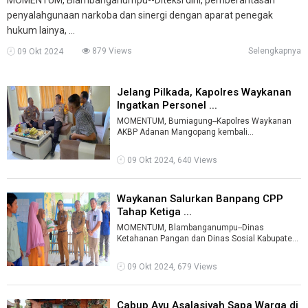
penyalahgunaan narkoba dan sinergi dengan aparat penegak
hukum lainya, ...
879 Views
Selengkapnya
09 Okt 2024
Jelang Pilkada, Kapolres Waykanan
Ingatkan Personel ...
MOMENTUM, Bumiagung--Kapolres Waykanan
AKBP Adanan Mangopang kembali
mengingatkan seluruh personel kepolisian
setempat, untuk ...
09 Okt 2024, 640 Views
Waykanan Salurkan Banpang CPP
Tahap Ketiga ...
MOMENTUM, Blambanganumpu--Dinas
Ketahanan Pangan dan Dinas Sosial Kabupaten
Waykanan kembali menyalurkan Bantuan
Pangan Beras ...
09 Okt 2024, 679 Views
Cabup Ayu Asalasiyah Sapa Warga di