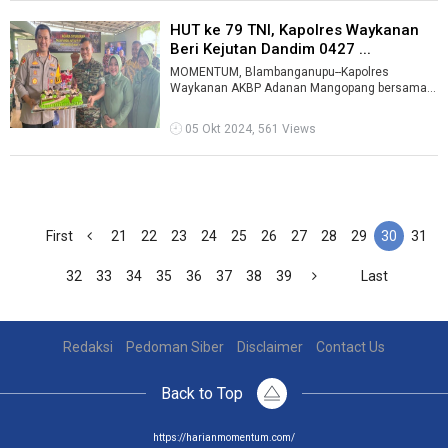
HUT ke 79 TNI, Kapolres Waykanan
Beri Kejutan Dandim 0427 ...
MOMENTUM, Blambanganupu--Kapolres
Waykanan AKBP Adanan Mangopang bersama
sejumlah pejabat utama polres setempat
mendatangi Ma ...
05 Okt 2024, 561 Views
First
21
22
23
24
25
26
27
28
29
30
31
32
33
34
35
36
37
38
39
Last
Redaksi
Pedoman Siber
Disclaimer
Contact Us
Back to Top
https://harianmomentum.com/