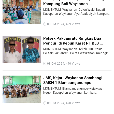
Kampung Bali Waykanan ...
MOMENTUM, Waykanan--Calon Wakil Bupati
Kabupaten Waykanan Ayu Asalasiyah kampanye
tatap muka di dua tempat berbeda yakni Kamp ...
08 Okt 2024, 459 Views
Polsek Pakuanratu Ringkus Dua
Pencuri di Kebun Karet PT BLS ...
MOMENTUM, Waykanan--Tekab 308 Presisi
Polsek Pakuanratu Polres Waykanan meringkus
diduga pelaku kasus tindak pidana pen ...
08 Okt 2024, 490 Views
JMS, Kejari Waykanan Sambangi
SMKN 1 Blambanganumpu ...
MOMENTUM, Blambanganumpu--Kejaksaan
Negeri Kabupaten Waykanan kembali
melaksanakan program Jaksa Masuk Sekolah
(JMS).Kali ini ...
08 Okt 2024, 498 Views