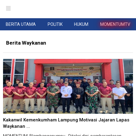
BERITA UTAMA
POLITIK
HUKUM
MOMENTUMTV
Berita Waykanan
Kakanwil Kemenkumham Lampung Motivasi Jajaran Lapas
Waykanan ...
MOMENTUM, Blambanganumpu--Diteksi dini, pemberantasan