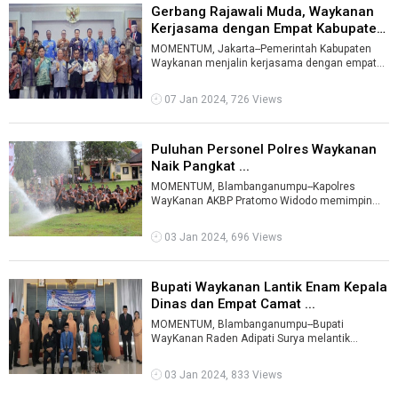
Gerbang Rajawali Muda, Waykanan
Kerjasama dengan Empat Kabupaten
...
MOMENTUM, Jakarta--Pemerintah Kabupaten
Waykanan menjalin kerjasama dengan empat
Kabupaten di Sumatera Selatan dan Lampung: P
...
07 Jan 2024, 726 Views
Puluhan Personel Polres Waykanan
Naik Pangkat ...
MOMENTUM, Blambanganumpu--Kapolres
WayKanan AKBP Pratomo Widodo memimpin
upacara kenaikan pangkat 51 personel polres
setempat ...
03 Jan 2024, 696 Views
Bupati Waykanan Lantik Enam Kepala
Dinas dan Empat Camat ...
MOMENTUM, Blambanganumpu--Bupati
WayKanan Raden Adipati Surya melantik
sejumlah pejabat struktural dan fungsional di
lingkup ...
03 Jan 2024, 833 Views