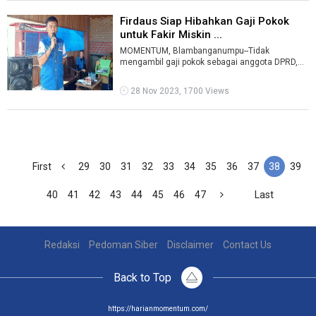
Firdaus Siap Hibahkan Gaji Pokok
untuk Fakir Miskin ...
MOMENTUM, Blambanganumpu--Tidak
mengambil gaji pokok sebagai anggota DPRD,
untuk membantu anak yatim/piatu, fakir miski ...
28 Nov 2023, 1700 Views
First
29
30
31
32
33
34
35
36
37
38
39
40
41
42
43
44
45
46
47
Last
Redaksi
Pedoman Siber
Disclaimer
Contact Us
Back to Top
https://harianmomentum.com/