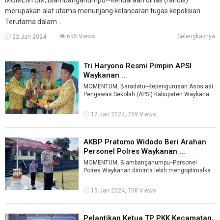
merupakan alat utama menunjang kelancaran tugas kepolisian.
Terutama dalam ...
655 Views
Selengkapnya
22 Jan 2024
Tri Haryono Resmi Pimpin APSI
Waykanan ...
MOMENTUM, Baradatu--Kepengurusan Asosiasi
Pengawas Sekolah (APSI) Kabupaten Waykanan
masa bakti 2023-2028, menggelar serah te ...
17 Jan 2024, 759 Views
AKBP Pratomo Widodo Beri Arahan
Personel Polres Waykanan ...
MOMENTUM, Blambanganumpu--Personel
Polres Waykanan diminta lebih mengoptimalkan
pengamanan logistik pemilu. Arahan tersebut d
...
15 Jan 2024, 708 Views
Pelantikan Ketua TP PKK Kecamatan,