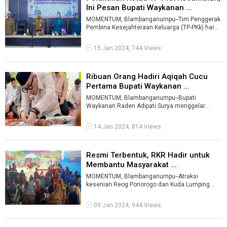
Ini Pesan Bupati Waykanan ...
MOMENTUM, Blambanganumpu--Tim Penggerak
Pembina Kesejahteraan Keluarga (TP-PKk) harus
mampu menjadi garda terdepan dalam meng ...
15 Jan 2024, 744 Views
Ribuan Orang Hadiri Aqiqah Cucu
Pertama Bupati Waykanan ...
MOMENTUM, Blambanganumpu--Bupati
Waykanan Raden Adipati Surya menggelar
syukuran dan aqiqah cucu pertamanya, Raden
Asalan Arr ...
14 Jan 2024, 814 Views
Resmi Terbentuk, RKR Hadir untuk
Membantu Masyarakat ...
MOMENTUM, Blambanganumpu--Atraksi
kesenian Reog Ponorogo dan Kuda Lumping
memeriahkan prosesi syukuran peresmian
organisasi s ...
09 Jan 2024, 944 Views