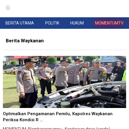
BERITA UTAMA
POLITIK
HUKUM
MOMENTUMTV
Berita Waykanan
Optimalkan Pengamanan Pemilu, Kapolres Waykanan
Periksa Kondisi R ...
MOMENTUM, Blambanganumpu--Kendaraan dinas (randis)