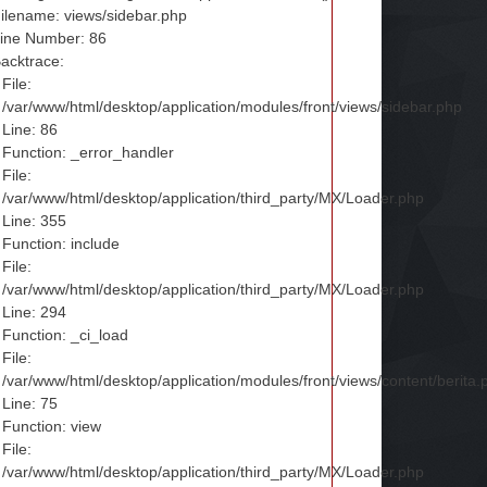
ilename: views/sidebar.php
ine Number: 86
acktrace:
File:
/var/www/html/desktop/application/modules/front/views/sidebar.php
Line: 86
Function: _error_handler
File:
/var/www/html/desktop/application/third_party/MX/Loader.php
Line: 355
Function: include
File:
/var/www/html/desktop/application/third_party/MX/Loader.php
Line: 294
Function: _ci_load
File:
/var/www/html/desktop/application/modules/front/views/content/berita.
Line: 75
Function: view
File:
/var/www/html/desktop/application/third_party/MX/Loader.php