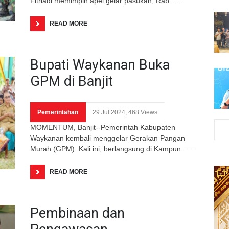
Fitriadi memimpin apel gelar pasukan, Rab. . . .
READ MORE
Bupati Waykanan Buka
GPM di Banjit
Pemerintahan
29 Jul 2024, 468 Views
MOMENTUM, Banjit--Pemerintah Kabupaten
Waykanan kembali menggelar Gerakan Pangan
Murah (GPM). Kali ini, berlangsung di Kampun. . . .
READ MORE
Pembinaan dan