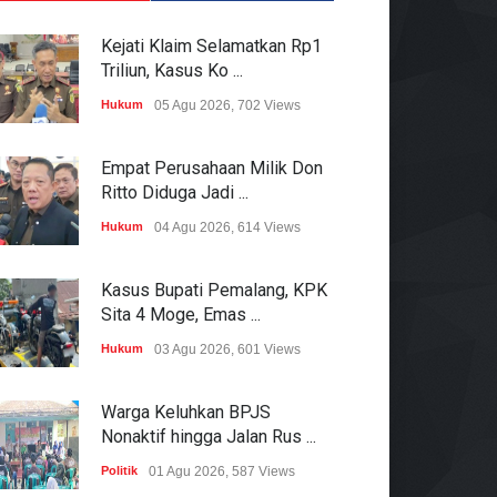
Kejati Klaim Selamatkan Rp1
Triliun, Kasus Ko ...
Hukum
05 Agu 2026, 702 Views
Empat Perusahaan Milik Don
Ritto Diduga Jadi ...
Hukum
04 Agu 2026, 614 Views
Kasus Bupati Pemalang, KPK
Sita 4 Moge, Emas ...
Hukum
03 Agu 2026, 601 Views
Warga Keluhkan BPJS
Nonaktif hingga Jalan Rus ...
Politik
01 Agu 2026, 587 Views