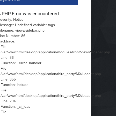
A PHP Error was encountered
everity: Notice
essage: Undefined variable: tags
ilename: views/sidebar.php
ine Number: 86
acktrace:
File:
/var/www/html/desktop/application/modules/front/views/sidebar.php
Line: 86
Function: _error_handler
File:
/var/www/html/desktop/application/third_party/MX/Loader.php
Line: 355
Function: include
File:
/var/www/html/desktop/application/third_party/MX/Loader.php
Line: 294
Function: _ci_load
File: