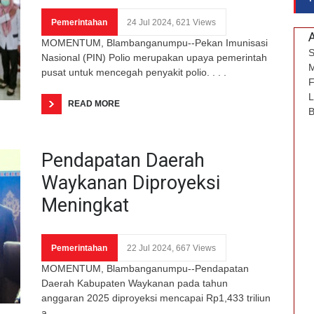
Pemerintahan
24 Jul 2024, 621 Views
MOMENTUM, Blambanganumpu--Pekan Imunisasi
S
Nasional (PIN) Polio merupakan upaya pemerintah
M
pusat untuk mencegah penyakit polio. . . .
F
L
READ MORE
B
Pendapatan Daerah
Waykanan Diproyeksi
Meningkat
Pemerintahan
22 Jul 2024, 667 Views
MOMENTUM, Blambanganumpu--Pendapatan
Daerah Kabupaten Waykanan pada tahun
anggaran 2025 diproyeksi mencapai Rp1,433 triliun
a. . . .