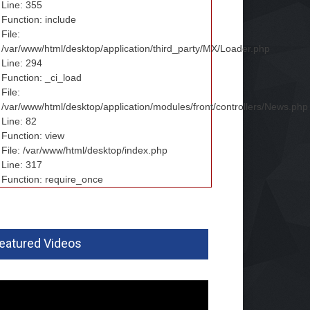
Line: 355
Function: include
File:
/var/www/html/desktop/application/third_party/MX/Loader.php
Line: 294
Function: _ci_load
File:
/var/www/html/desktop/application/modules/front/controllers/News.php
Line: 82
Function: view
File: /var/www/html/desktop/index.php
Line: 317
Function: require_once
eatured Videos