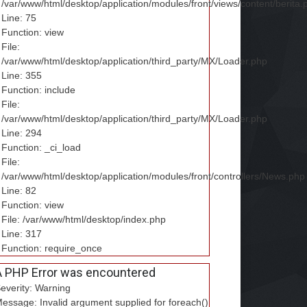
/var/www/html/desktop/application/modules/front/views/content/berita.
Line: 75
Function: view
File:
/var/www/html/desktop/application/third_party/MX/Loader.php
Line: 355
Function: include
File:
/var/www/html/desktop/application/third_party/MX/Loader.php
Line: 294
Function: _ci_load
File:
/var/www/html/desktop/application/modules/front/controllers/News.php
Line: 82
Function: view
File: /var/www/html/desktop/index.php
Line: 317
Function: require_once
A PHP Error was encountered
everity: Warning
essage: Invalid argument supplied for foreach()