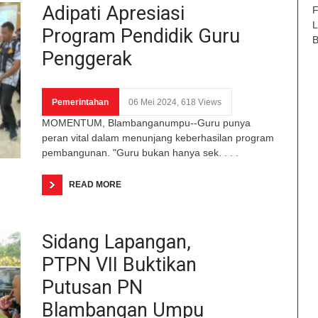
Adipati Apresiasi
F
L
Program Pendidik Guru
B
Penggerak
Pemerintahan
06 Mei 2024, 618 Views
MOMENTUM, Blambanganumpu--Guru punya
peran vital dalam menunjang keberhasilan program
pembangunan. "Guru bukan hanya sek. . . .
READ MORE
Sidang Lapangan,
PTPN VII Buktikan
Putusan PN
Blambangan Umpu