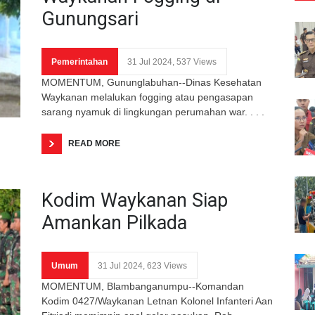
Gunungsari
Pemerintahan
31 Jul 2024, 537 Views
MOMENTUM, Gununglabuhan--Dinas Kesehatan
Waykanan melalukan fogging atau pengasapan
sarang nyamuk di lingkungan perumahan war. . . .
READ MORE
Kodim Waykanan Siap
Amankan Pilkada
Umum
31 Jul 2024, 623 Views
MOMENTUM, Blambanganumpu--Komandan
Kodim 0427/Waykanan Letnan Kolonel Infanteri Aan