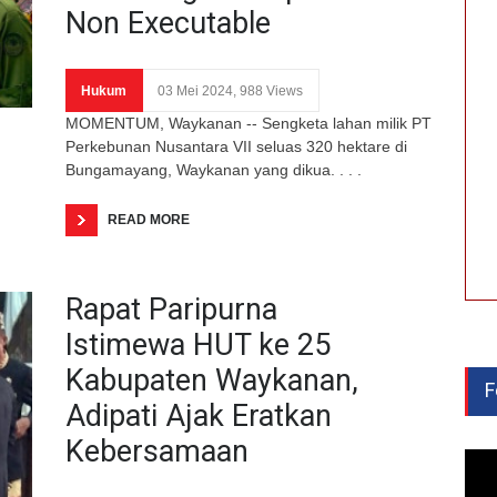
Non Executable
Hukum
03 Mei 2024, 988 Views
MOMENTUM, Waykanan -- Sengketa lahan milik PT
Perkebunan Nusantara VII seluas 320 hektare di
Bungamayang, Waykanan yang dikua. . . .
READ MORE
Rapat Paripurna
Istimewa HUT ke 25
Kabupaten Waykanan,
F
Adipati Ajak Eratkan
Kebersamaan