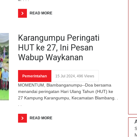
READ MORE
Karangumpu Peringati
HUT ke 27, Ini Pesan
Wabup Waykanan
Pemerintahan
15 Jul 2024, 496 Views
MOMENTUM, Blambanganumpu--Doa bersama
menandai peringatan Hari Ulang Tahun (HUT) ke
27 Kampung Karangumpu, Kecamatan Blambang. .
. .
READ MORE
S
M