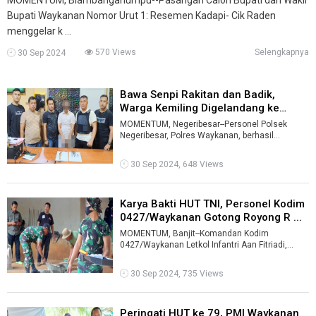
Bupati Waykanan Nomor Urut 1: Resemen Kadapi- Cik Raden
menggelar k ...
570 Views
Selengkapnya
30 Sep 2024
Bawa Senpi Rakitan dan Badik,
Warga Kemiling Digelandang ke
Polse ...
MOMENTUM, Negeribesar--Personel Polsek
Negeribesar, Polres Waykanan, berhasil
mengamankan satu senjata api rakitan jenis
revo ...
30 Sep 2024, 648 Views
Karya Bakti HUT TNI, Personel Kodim
0427/Waykanan Gotong Royong R ...
MOMENTUM, Banjit--Komandan Kodim
0427/Waykanan Letkol Infantri Aan Fitriadi,
membuka kegiatan Karya Bakti TNI di Masjid
Baitu ...
30 Sep 2024, 735 Views
Peringati HUT ke 79, PMI Waykanan