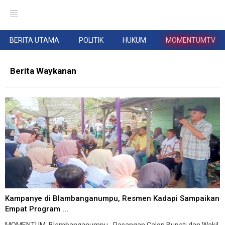
BERITA UTAMA
POLITIK
HUKUM
MOMENTUMTV
Berita Waykanan
Kampanye di Blambanganumpu, Resmen Kadapi Sampaikan
Empat Program ...
MOMENTUM, Blambanganumpu--Pasangan Calon Bupati dan Wakil