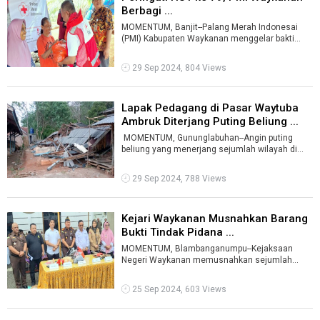
Berbagi ...
MOMENTUM, Banjit--Palang Merah Indonesai
(PMI) Kabupaten Waykanan menggelar bakti
sosil pembaigan paket sembako dan taliasih ...
29 Sep 2024, 804 Views
Lapak Pedagang di Pasar Waytuba
Ambruk Diterjang Puting Beliung ...
MOMENTUM, Gununglabuhan--Angin puting
beliung yang menerjang sejumlah wilayah di
Kecamatan Gununglabuhan, Kabupaten Way ...
29 Sep 2024, 788 Views
Kejari Waykanan Musnahkan Barang
Bukti Tindak Pidana ...
MOMENTUM, Blambanganumpu--Kejaksaan
Negeri Waykanan memusnahkan sejumlah
barang bukti kasus tindak pidana umum yang
telah ber ...
25 Sep 2024, 603 Views