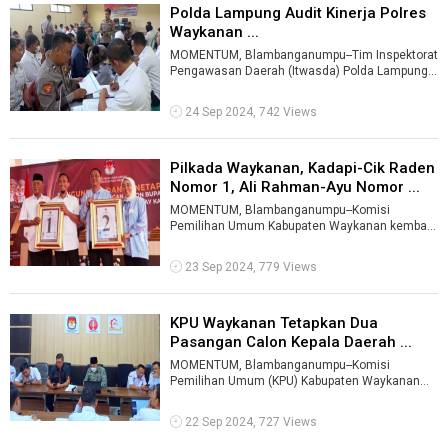
Polda Lampung Audit Kinerja Polres
Waykanan ...
MOMENTUM, Blambanganumpu--Tim Inspektorat
Pengawasan Daerah (Itwasda) Polda Lampung
melakukan Audit kinerja Polres Waykanan.& ...
24 Sep 2024, 742 Views
Pilkada Waykanan, Kadapi-Cik Raden
Nomor 1, Ali Rahman-Ayu Nomor ...
MOMENTUM, Blambanganumpu--Komisi
Pemilihan Umum Kabupaten Waykanan kembali
menyelesaikan satu tahapan pilkada tahun.
Pengundi ...
23 Sep 2024, 779 Views
KPU Waykanan Tetapkan Dua
Pasangan Calon Kepala Daerah ...
MOMENTUM, Blambanganumpu--Komisi
Pemilihan Umum (KPU) Kabupaten Waykanan
resmi menetapkan dua pasangan calon kepala
daerah un ...
22 Sep 2024, 727 Views