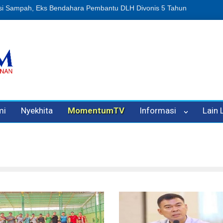
n Oleh Oknum Kadis, Kuasa Hukum Pelapor Desak Polisi Tetapkan P
mi
Nyekhita
MomentumTV
Informasi
Lain