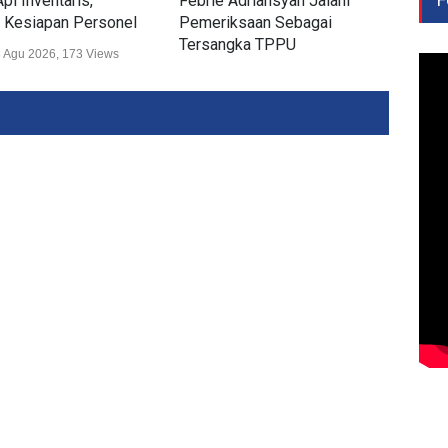
pi Inventaris,
Febrie Adriansyah Jalani
Airs
 Kesiapan Personel
Pemeriksaan Sebagai
Sek
Tersangka TPPU
 Agu 2026, 173 Views
Huk
Hukum
07 Agu 2026, 380 Views