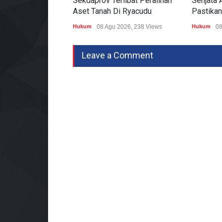
Sekdaprov Terlibat Peralihan
Senjata A
Aset Tanah Di Ryacudu
Pastikan
Hukum
08 Agu 2026, 238 Views
Hukum
08
Leave a Comment