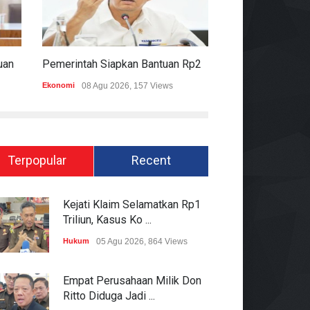
Komisi II DPR Apresiasi Bantuan Fiskal Rp20,5 Triliun Untuk Daerah
Pemerintah Siapkan Bantuan Rp20,5 Triliun Untuk Pemda
Ekonomi
08 Agu 2026, 157 Views
Hukum
08 Agu 2026
Terpopular
Recent
Kejati Klaim Selamatkan Rp1
Triliun, Kasus Ko ...
Hukum
05 Agu 2026, 864 Views
Empat Perusahaan Milik Don
Ritto Diduga Jadi ...