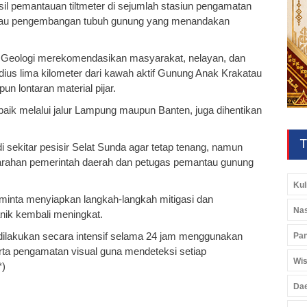
il pemantauan tiltmeter di sejumlah stasiun pengamatan
 atau pengembangan tubuh gunung yang menandakan
an Geologi merekomendasikan masyarakat, nelayan, dan
dius lima kilometer dari kawah aktif Gunung Anak Krakatau
n lontaran material pijar.
baik melalui jalur Lampung maupun Banten, juga dihentikan
T
sekitar pesisir Selat Sunda agar tetap tenang, namun
arahan pemerintah daerah dan petugas pemantau gunung
Kul
iminta menyiapkan langkah-langkah mitigasi dan
Nas
anik kembali meningkat.
dilakukan secara intensif selama 24 jam menggunakan
Pan
erta pengamatan visual guna mendeteksi setiap
Wis
*)
Da