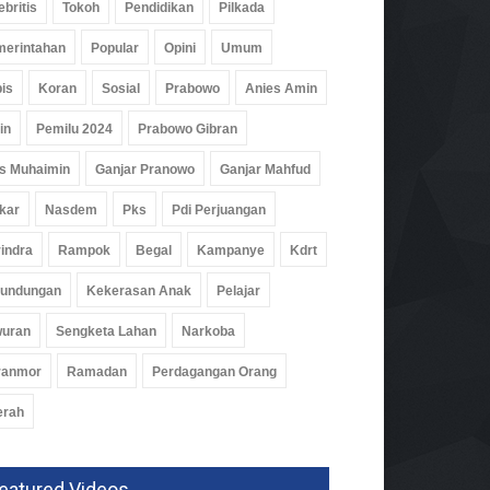
ebritis
Tokoh
Pendidikan
Pilkada
erintahan
Popular
Opini
Umum
is
Koran
Sosial
Prabowo
Anies Amin
in
Pemilu 2024
Prabowo Gibran
s Muhaimin
Ganjar Pranowo
Ganjar Mahfud
kar
Nasdem
Pks
Pdi Perjuangan
indra
Rampok
Begal
Kampanye
Kdrt
rundungan
Kekerasan Anak
Pelajar
wuran
Sengketa Lahan
Narkoba
ranmor
Ramadan
Perdagangan Orang
erah
isi Temukan 995 Pucuk
eatured Videos