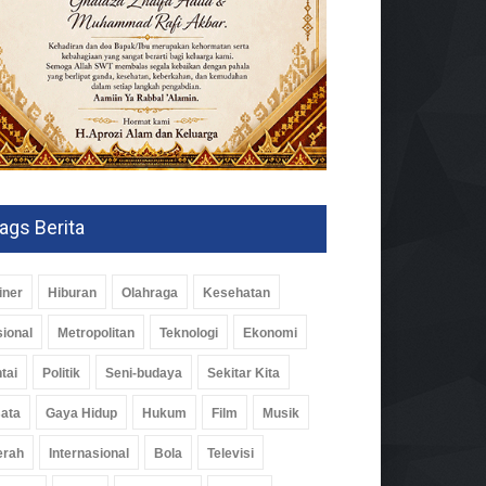
ags Berita
iner
Hiburan
Olahraga
Kesehatan
ional
Metropolitan
Teknologi
Ekonomi
tai
Politik
Seni-budaya
Sekitar Kita
ata
Gaya Hidup
Hukum
Film
Musik
erah
Internasional
Bola
Televisi