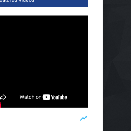
oft Gun Dan Senjata Api Di
olah Swasta
um
07 Agu 2026, 202 Views