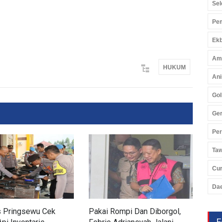
Sel
Pem
Ekb
Am
HUKUM
Ani
Gol
Ger
Pe
Ta
Cu
Da
s Pringsewu Cek
Pakai Rompi Dan Diborgol,
Pol
F