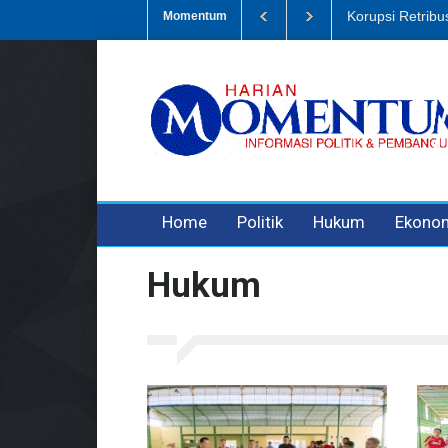
mpah, Eks Bendahara Pembantu DLH Divonis 5 Tahun
Dugaan Penipua
Momentum
3 years ago
3 years ago
3 years ago
Home
Politik
Hukum
Ekono
Hukum