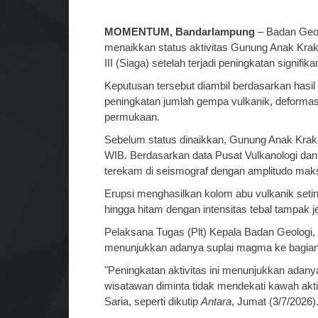
MOMENTUM, Bandarlampung
– Badan Geol
menaikkan status aktivitas Gunung Anak Kraka
III (Siaga) setelah terjadi peningkatan signifik
Keputusan tersebut diambil berdasarkan hasi
peningkatan jumlah gempa vulkanik, deformasi
permukaan.
Sebelum status dinaikkan, Gunung Anak Kraka
WIB. Berdasarkan data Pusat Vulkanologi dan
terekam di seismograf dengan amplitudo maks
Erupsi menghasilkan kolom abu vulkanik setin
hingga hitam dengan intensitas tebal tampak j
Pelaksana Tugas (Plt) Kepala Badan Geologi, 
menunjukkan adanya suplai magma ke bagian
"Peningkatan aktivitas ini menunjukkan ada
wisatawan diminta tidak mendekati kawah akti
Saria, seperti dikutip
Antara
, Jumat (3/7/2026)