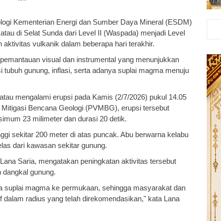
ogi Kementerian Energi dan Sumber Daya Mineral (ESDM)
tau di Selat Sunda dari Level II (Waspada) menjadi Level
an aktivitas vulkanik dalam beberapa hari terakhir.
l pemantauan visual dan instrumental yang menunjukkan
 tubuh gunung, inflasi, serta adanya suplai magma menuju
tau mengalami erupsi pada Kamis (2/7/2026) pukul 14.05
 Mitigasi Bencana Geologi (PVMBG), erupsi tersebut
imum 23 milimeter dan durasi 20 detik.
ggi sekitar 200 meter di atas puncak. Abu berwarna kelabu
elas dari kawasan sekitar gunung.
Lana Saria, mengatakan peningkatan aktivitas tersebut
 dangkal gunung.
nya suplai magma ke permukaan, sehingga masyarakat dan
f dalam radius yang telah direkomendasikan," kata Lana
.