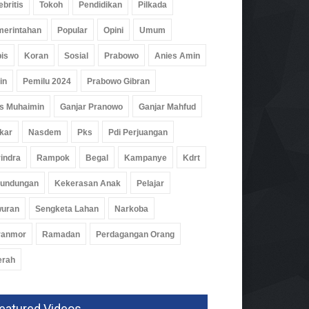
ebritis
Tokoh
Pendidikan
Pilkada
erintahan
Popular
Opini
Umum
is
Koran
Sosial
Prabowo
Anies Amin
in
Pemilu 2024
Prabowo Gibran
s Muhaimin
Ganjar Pranowo
Ganjar Mahfud
kar
Nasdem
Pks
Pdi Perjuangan
indra
Rampok
Begal
Kampanye
Kdrt
rundungan
Kekerasan Anak
Pelajar
wuran
Sengketa Lahan
Narkoba
ranmor
Ramadan
Perdagangan Orang
erah
eatured Videos