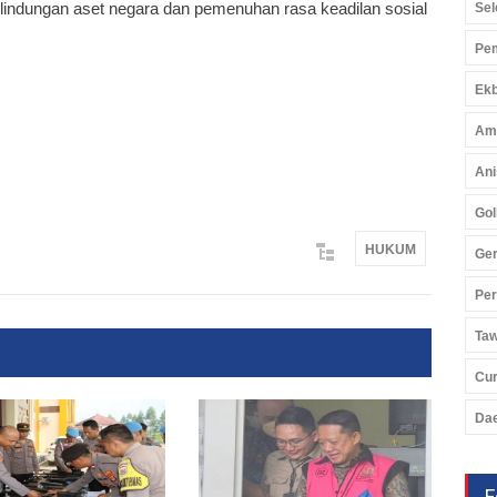
ndungan aset negara dan pemenuhan rasa keadilan sosial
Sel
Pem
Ekb
Am
Ani
Gol
HUKUM
Ger
Pe
Ta
Cu
Da
F