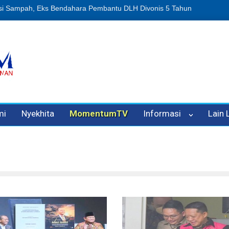
n Oleh Oknum Kadis, Kuasa Hukum Pelapor Desak Polisi Tetapkan P
mi
Nyekhita
MomentumTV
Informasi
Lain