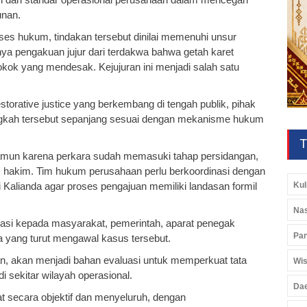
unan.
ses hukum, tindakan tersebut dinilai memenuhi unsur
a pengakuan jujur dari terdakwa bahwa getah karet
ok yang mendesak. Kejujuran ini menjadi salah satu
storative justice yang berkembang di tengah publik, pihak
gkah tersebut sepanjang sesuai dengan mekanisme hukum
T
 Namun karena perkara sudah memasuki tahap persidangan,
hakim. Tim hukum perusahaan perlu berkoordinasi dengan
Kul
alianda agar proses pengajuan memiliki landasan formil
Nas
asi kepada masyarakat, pemerintah, aparat penegak
Pan
 yang turut mengawal kasus tersebut.
an, akan menjadi bahan evaluasi untuk memperkuat tata
Wis
 sekitar wilayah operasional.
Da
at secara objektif dan menyeluruh, dengan