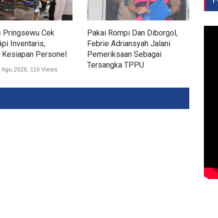
s Pringsewu Cek
Pakai Rompi Dan Diborgol,
Pol
pi Inventaris,
Febrie Adriansyah Jalani
Airs
 Kesiapan Personel
Pemeriksaan Sebagai
Sek
Tersangka TPPU
 Agu 2026, 116 Views
Huk
Hukum
07 Agu 2026, 322 Views