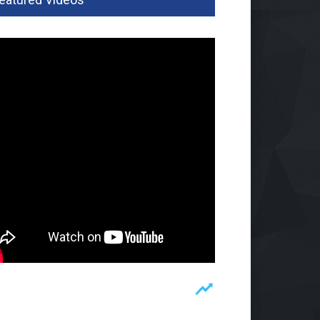
isi Temukan 995 Pucuk
oft Gun Dan Senjata Api Di
olah Swasta
um
07 Agu 2026, 165 Views