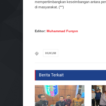
mempertimbangkan keseimbangan antara perli
di masyarakat. (**)
Editor:
Muhammad Furqon
HUKUM
Berita Terkait