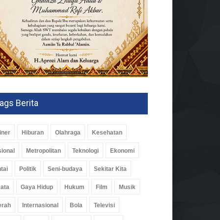
ags Berita
iner
Hiburan
Olahraga
Kesehatan
ional
Metropolitan
Teknologi
Ekonomi
tai
Politik
Seni-budaya
Sekitar Kita
ata
Gaya Hidup
Hukum
Film
Musik
erah
Internasional
Bola
Televisi