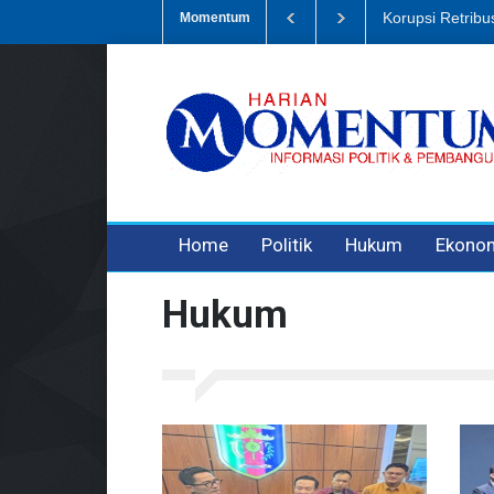
Dugaan Penipua
Momentum
3 years ago
3 years ago
Home
Politik
Hukum
Ekono
Hukum