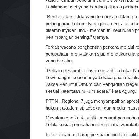
kehilangan aset yang berulang di area perkeb
“Berdasarkan fakta yang terungkap dalam pro
pelanggaran hukum. Kami juga mencatat adany
disembunyikan untuk memenuhi kebutuhan pok
pertimbangan penting,” ujarnya.
Terkait wacana penghentian perkara melalui re
perusahaan menyatakan siap mendukung lan
yang berlaku.
“Peluang restorative justice masih terbuka.
kewenangan sepenuhnya berada pada majelis 
Jaksa Penuntut Umum dan Pengadilan Negeri K
sesuai ketentuan hukum acara,” kata Agung.
PTPN I Regional 7 juga menyampaikan apresi
hukum, akademisi, advokat, dan media massa
Masukan dan kritik publik, menurut perusaha
kelola sosial perusahaan dengan masyarakat di
Perusahaan berharap persoalan ini dapat dilih