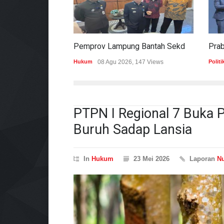
Pemprov Lampung Bantah Sekdaprov Terlibat Peralihan Aset Tanah Di Ryacudu
Hukum
08 Agu 2026, 147 Views
Politi
PTPN I Regional 7 Buka P
Buruh Sadap Lansia
In
Hukum
23 Mei 2026
Laporan
Nu