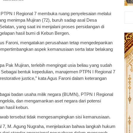
PTPN I Regional 7 membuka ruang penyelesaian melalui
yang menimpa Mujiran (72), buruh sadap asal Desa
latan, yang saat ini menjalani proses persidangan di
gelapan hasil bumi di Kebun Bergen.
gus Faroni, mengatakan perusahaan tetap mengedepankan
empertimbangkan aspek kemanusiaan serta latar belakang
a Pak Mujiran, terlebih mengingat usia beliau yang sudah
hak. Sebagai bentuk kepedulian, manajemen PTPN I Regional 7
restorative justice,” kata Agus Faroni dalam keterangan
agai badan usaha milik negara (BUMN), PTPN I Regional
ngelola, dan mengamankan aset negara dari potensi
an hasil kebun.
awab tersebut tidak mengesampingkan sisi kemanusiaan.
l 7, M. Agung Nugraha, menjelaskan bahwa langkah hukum
 dari standar operasional perusahaan dalam mencegah