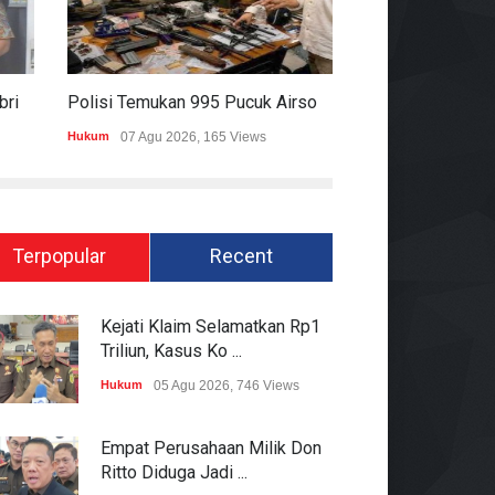
Pakai Rompi Dan Diborgol, Febrie Adriansyah Jalani Pemeriksaan Sebagai Tersangka TPPU
Polisi Temukan 995 Pucuk Airsoft Gun Dan Senjata Api Di Sekolah Swasta
Hukum
07 Agu 2026, 165 Views
Pemerintahan
06 Ag
Terpopular
Recent
Kejati Klaim Selamatkan Rp1
Triliun, Kasus Ko ...
Hukum
05 Agu 2026, 746 Views
Empat Perusahaan Milik Don
Ritto Diduga Jadi ...