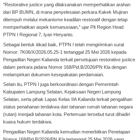
“Restorative justice yang dilaksanakan memperhatikan arahan
dari BP BUMN, di mana penyelesaian perkara Kakek Mujiran
ditempuh melalui mekanisme keadilan restoratif dengan tetap
memperhatikan aspek kemanusiaan,” ujar Plt Region Head
PTPN I Regional 7, Iyan Heryanto.
Sebagai bentuk itikad baik, PTPN I telah mengirimkan surat
Nomor: 7K06/X/2026.05.25-1 tertanggal 25 Mei 2026 kepada
Pengadilan Negeri Kalianda terkait persetujuan restorative justice
dalam perkara pidana Nomor 168/Pid.B/2026/PN Kla dengan
melampirkan dokumen kesepakatan perdamaian.
Selain itu, PTPN I juga berkoordinasi dengan Pemerintah
Kabupaten Lampung Selatan, Kejaksaan Negeri Lampung
Selatan, serta pihak Lapas Kelas IIA Kalianda terkait pengalihan
status penahanan terdakwa dari tahanan rumah tahanan negara
(rutan) menjadi tahanan kota. Pertemuan tersebut turut dihadiri
kuasa hukum terdakwa.
Pengadilan Negeri Kalianda kemudian menerbitkan Penetapan
Nomor 168/Pid.B/2026/PN Kla tertanggal 25 Mei 2026 yang