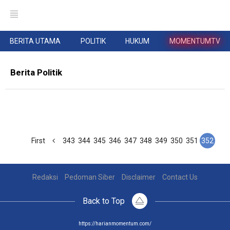
BERITA UTAMA
POLITIK
HUKUM
MOMENTUMTV
Berita Politik
First
343
344
345
346
347
348
349
350
351
352
Redaksi
Pedoman Siber
Disclaimer
Contact Us
Back to Top
https://harianmomentum.com/