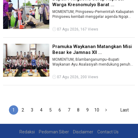
Warga Kresnomulyo Barat ...
MOMENTUM, Pringsewu--Pemerintah Kabupaten
Pringsewu kembali menggelar agenda Ngopi
Serasi (Ngobrol Bareng Bupati Serap Aspira ...
07 Agu 2026, 167 Views
Pramuka Waykanan Matangkan Misi
Besar ke Jamnas XII ...
MOMENTUM, Blambanganumpu--Bupati
Waykanan Ayu Asalasiyah mendukung penuh
persiapan keberangkatan Kontingen Gerakan
Pramuka me ...
07 Agu 2026, 200 Views
1
2
3
4
5
6
7
8
9
10
Last
Redaksi
Pedoman Siber
Disclaimer
Contact Us