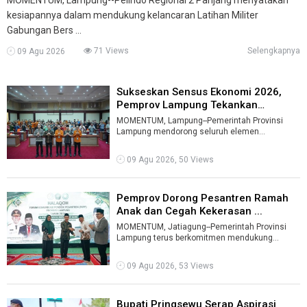
kesiapannya dalam mendukung kelancaran Latihan Militer
Gabungan Bers ...
71 Views
Selengkapnya
09 Agu 2026
Sukseskan Sensus Ekonomi 2026,
Pemprov Lampung Tekankan
Pentingny ...
MOMENTUM, Lampung--Pemerintah Provinsi
Lampung mendorong seluruh elemen
masyarakat untuk berperan aktif menyukseskan
Sensus E ...
09 Agu 2026, 50 Views
Pemprov Dorong Pesantren Ramah
Anak dan Cegah Kekerasan ...
MOMENTUM, Jatiagung--Pemerintah Provinsi
Lampung terus berkomitmen mendukung
penguatan peran pondok pesantren dalam
pembangun ...
09 Agu 2026, 53 Views
Bupati Pringsewu Serap Aspirasi