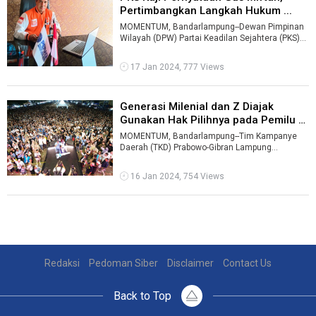
Pertimbangkan Langkah Hukum ...
MOMENTUM, Bandarlampung--Dewan Pimpinan
Wilayah (DPW) Partai Keadilan Sejahtera (PKS)
Lampung sedang mengkaji dan mempertimba ...
17 Jan 2024, 777 Views
Generasi Milenial dan Z Diajak
Gunakan Hak Pilihnya pada Pemilu 2
...
MOMENTUM, Bandarlampung--Tim Kampanye
Daerah (TKD) Prabowo-Gibran Lampung
mengajak generasi milenial dan Z
menggunakan hak pi ...
16 Jan 2024, 754 Views
Redaksi
Pedoman Siber
Disclaimer
Contact Us
Back to Top