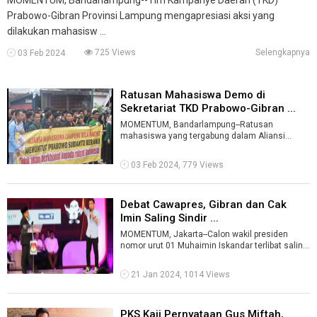
Prabowo-Gibran Provinsi Lampung mengapresiasi aksi yang
dilakukan mahasisw ...
725 Views
Selengkapnya
03 Feb 2024
Ratusan Mahasiswa Demo di
Sekretariat TKD Prabowo-Gibran ...
MOMENTUM, Bandarlampung--Ratusan
mahasiswa yang tergabung dalam Aliansi
Mahasiswa Lampung Bela Rakyat melakukan
aksi demo di ...
03 Feb 2024, 779 Views
Debat Cawapres, Gibran dan Cak
Imin Saling Sindir ...
MOMENTUM, Jakarta--Calon wakil presiden
nomor urut 01 Muhaimin Iskandar terlibat saling
sindir dengan calon wakil presiden no ...
21 Jan 2024, 1014 Views
PKS Kaji Pernyataan Gus Miftah,