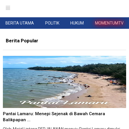
BERITA UTAMA
POLITIK
HUKUM
MOMENTUMTV
Berita Popular
Pantai Lamaru: Menepi Sejenak di Bawah Cemara
Balikpapan ...
Oleh: Majid Lintang PERJALANAN menuju Pantai Lamaru dimulai