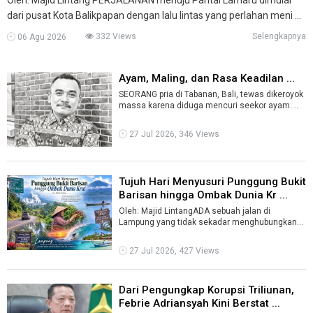
dari pusat Kota Balikpapan dengan lalu lintas yang perlahan meni ...
332 Views
Selengkapnya
06 Agu 2026
Ayam, Maling, dan Rasa Keadilan ...
SEORANG pria di Tabanan, Bali, tewas dikeroyok
massa karena diduga mencuri seekor ayam.
Kasus ini langsung menyita perhatian. ...
27 Jul 2026, 346 Views
Tujuh Hari Menyusuri Punggung Bukit
Barisan hingga Ombak Dunia Kr ...
Oleh: Majid LintangADA sebuah jalan di
Lampung yang tidak sekadar menghubungkan
kota dengan kota. Jalan itu menghubungkan
uda ...
27 Jul 2026, 427 Views
Dari Pengungkap Korupsi Triliunan,
Febrie Adriansyah Kini Berstat ...