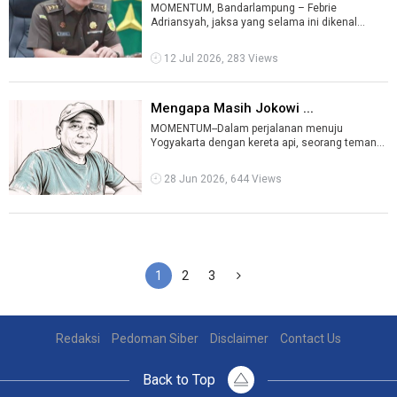
MOMENTUM, Bandarlampung – Febrie
Adriansyah, jaksa yang selama ini dikenal
mengungkap berbagai kasus korupsi bernilai trili
...
12 Jul 2026, 283 Views
Mengapa Masih Jokowi ...
MOMENTUM--Dalam perjalanan menuju
Yogyakarta dengan kereta api, seorang teman
bercerita saat kami berdiri di sambungan antarg
...
28 Jun 2026, 644 Views
1
2
3
Redaksi
Pedoman Siber
Disclaimer
Contact Us
Back to Top