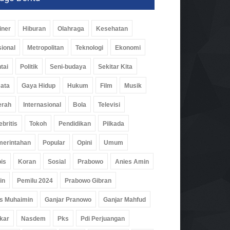
iner
Hiburan
Olahraga
Kesehatan
ional
Metropolitan
Teknologi
Ekonomi
tai
Politik
Seni-budaya
Sekitar Kita
ata
Gaya Hidup
Hukum
Film
Musik
erah
Internasional
Bola
Televisi
ebritis
Tokoh
Pendidikan
Pilkada
erintahan
Popular
Opini
Umum
is
Koran
Sosial
Prabowo
Anies Amin
in
Pemilu 2024
Prabowo Gibran
s Muhaimin
Ganjar Pranowo
Ganjar Mahfud
kar
Nasdem
Pks
Pdi Perjuangan