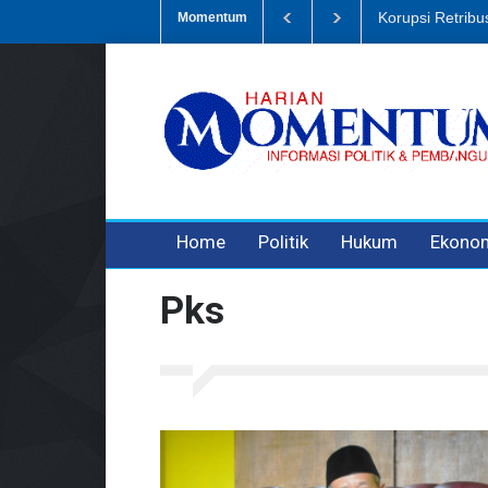
Korupsi Retrib
Momentum
3 years ago
3 years ago
3 years ago
Home
Politik
Hukum
Ekono
Pks