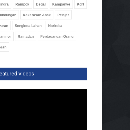
indra
Rampok
Begal
Kampanye
Kdrt
rundungan
Kekerasan Anak
Pelajar
wuran
Sengketa Lahan
Narkoba
ranmor
Ramadan
Perdagangan Orang
erah
eatured Videos