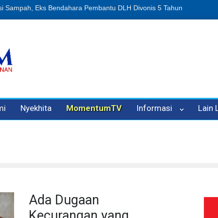
usi Sampah, Eks Bendahara Pembantu DLH Divonis 5 Tahun
Dugaan 
mi
Nyekhita
MomentumTV
Informasi
Lain
Ada Dugaan
Kecurangan yang