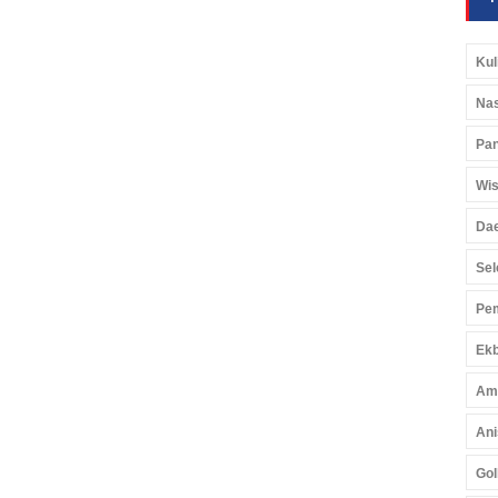
Kul
Nas
Pan
Wis
Da
Sel
Pem
Ekb
Am
Ani
Gol