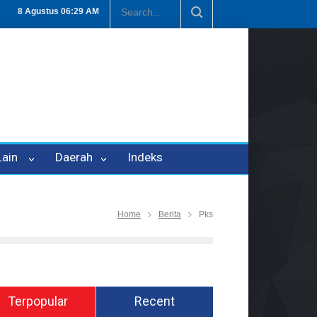
Penipuan Oleh Oknum Kadis, Kuasa Hukum Pelapor Desak Polisi Teta
8 Agustus
06:29 AM
 Lain
Daerah
Indeks
Home
Berita
Pks
Terpopular
Recent