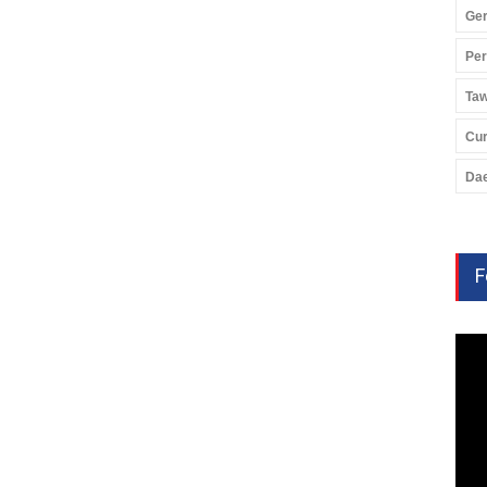
Ger
Pe
Ta
Cu
Da
F