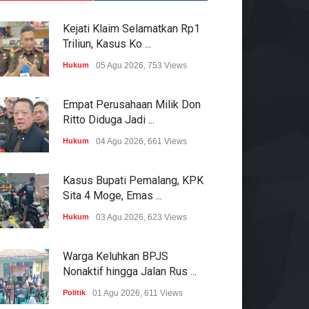
Kejati Klaim Selamatkan Rp1
Triliun, Kasus Ko ...
Hukum
05 Agu 2026, 753 Views
Empat Perusahaan Milik Don
Ritto Diduga Jadi ...
Hukum
04 Agu 2026, 661 Views
Kasus Bupati Pemalang, KPK
Sita 4 Moge, Emas ...
Hukum
03 Agu 2026, 623 Views
Warga Keluhkan BPJS
Nonaktif hingga Jalan Rus ...
Politik
01 Agu 2026, 611 Views